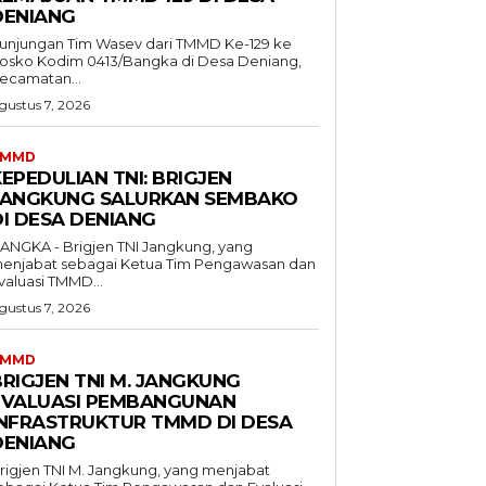
DENIANG
unjungan Tim Wasev dari TMMD Ke-129 ke
osko Kodim 0413/Bangka di Desa Deniang,
ecamatan...
gustus 7, 2026
TMMD
EPEDULIAN TNI: BRIGJEN
JANGKUNG SALURKAN SEMBAKO
DI DESA DENIANG
ANGKA - Brigjen TNI Jangkung, yang
enjabat sebagai Ketua Tim Pengawasan dan
valuasi TMMD...
gustus 7, 2026
TMMD
BRIGJEN TNI M. JANGKUNG
EVALUASI PEMBANGUNAN
INFRASTRUKTUR TMMD DI DESA
DENIANG
rigjen TNI M. Jangkung, yang menjabat