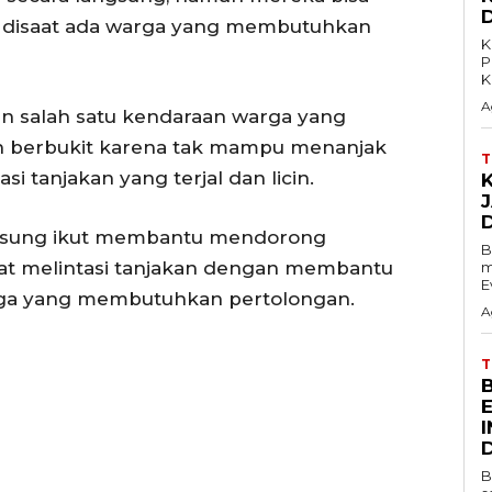
disaat ada warga yang membutuhkan
K
P
K
A
an salah satu kendaraan warga yang
an berbukit karena tak mampu menanjak
i tanjakan yang terjal dan licin.
K
gsung ikut membantu mendorong
B
at melintasi tanjakan dengan membantu
m
E
rga yang membutuhkan pertolongan.
A
B