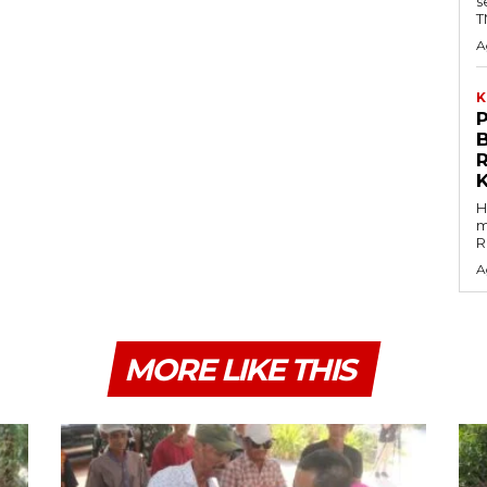
s
T
A
K
B
H
m
R
A
MORE LIKE THIS