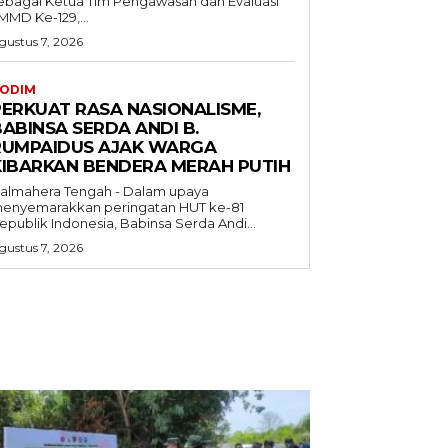
ebagai Ketua Tim Pengawasan dan Evaluasi
MMD Ke-129,...
gustus 7, 2026
ODIM
PERKUAT RASA NASIONALISME,
ABINSA SERDA ANDI B.
RUMPAIDUS AJAK WARGA
KIBARKAN BENDERA MERAH PUTIH
almahera Tengah - Dalam upaya
enyemarakkan peringatan HUT ke-81
epublik Indonesia, Babinsa Serda Andi...
gustus 7, 2026