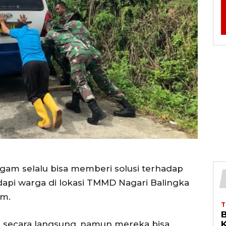
am selalu bisa memberi solusi terhadap
api warga di lokasi TMMD Nagari Balingka
am.
i secara langsung, namun mereka bisa