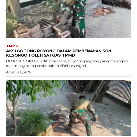
TMMD
AKSI GOTONG ROYONG DALAM PEMBENAHAN SDN
KESONGO 1 OLEH SATGAS TMMD
BOJONEGORO – Terlihat semangat gotong royong yang menggebu
dalam kegiatan pembenahan SDN Kesongo 1,...
Agustus 8, 2026