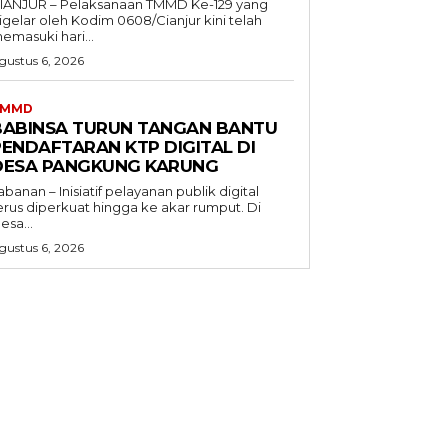
IANJUR – Pelaksanaan TMMD Ke-129 yang
igelar oleh Kodim 0608/Cianjur kini telah
emasuki hari...
gustus 6, 2026
TMMD
BABINSA TURUN TANGAN BANTU
PENDAFTARAN KTP DIGITAL DI
DESA PANGKUNG KARUNG
abanan – Inisiatif pelayanan publik digital
erus diperkuat hingga ke akar rumput. Di
esa...
gustus 6, 2026