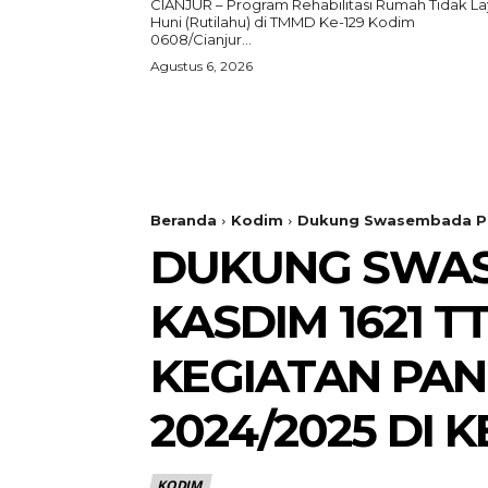
CIANJUR – Program Rehabilitasi Rumah Tidak L
Huni (Rutilahu) di TMMD Ke-129 Kodim
0608/Cianjur...
Agustus 6, 2026