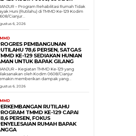
IANJUR – Program Rehabilitasi Rumah Tidak
ayak Huni (Rutilahu) di TMMD Ke-129 Kodim
608/Cianjur...
gustus 6, 2026
TMMD
PROGRES PEMBANGUNAN
UTILAHU 78,6 PERSEN, SATGAS
TMMD KE-129 SEDIAKAN HUNIAN
AMAN UNTUK BAPAK GILANG
IANJUR – Kegiatan TMMD Ke-129 yang
ilaksanakan oleh Kodim 0608/Cianjur
emakin memberikan dampak yang...
gustus 6, 2026
TMMD
PERKEMBANGAN RUTILAHU
PROGRAM TMMD KE-129 CAPAI
8,6 PERSEN, FOKUS
PENYELESAIAN RUMAH BAPAK
ANGGA