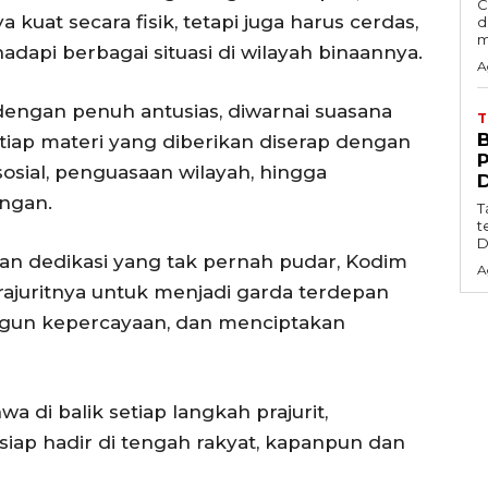
C
a kuat secara fisik, tetapi juga harus cerdas,
d
m
dapi berbagai situasi di wilayah binaannya.
A
dengan penuh antusias, diwarnai suasana
tiap materi yang diberikan diserap dengan
sosial, penguasaan wilayah, hingga
ngan.
T
t
D
 dedikasi yang tak pernah pudar, Kodim
A
rajuritnya untuk menjadi garda terdepan
ngun kepercayaan, dan menciptakan
wa di balik setiap langkah prajurit,
siap hadir di tengah rakyat, kapanpun dan