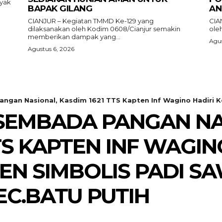
ayak
BAPAK GILANG
AN
CIANJUR – Kegiatan TMMD Ke-129 yang
CIA
dilaksanakan oleh Kodim 0608/Cianjur semakin
oleh
memberikan dampak yang...
Agus
Agustus 6, 2026