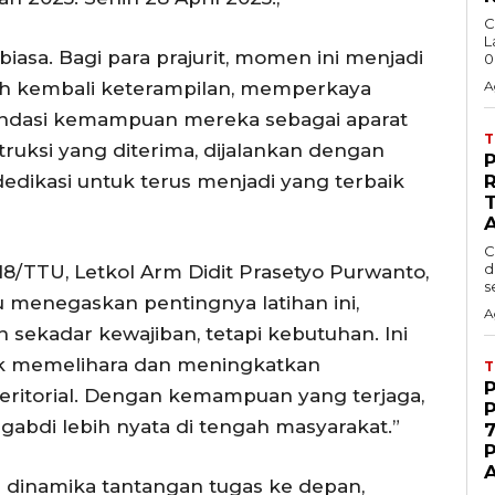
C
L
 biasa. Bagi para prajurit, momen ini menjadi
0
 kembali keterampilan, memperkaya
A
ndasi kemampuan mereka sebagai aparat
nstruksi yang diterima, dijalankan dengan
ikasi untuk terus menjadi yang terbaik
R
C
d
18/TTU, Letkol Arm Didit Prasetyo Purwanto,
s
u menegaskan pentingnya latihan ini,
A
 sekadar kewajiban, tetapi kebutuhan. Ini
tuk memelihara dan meningkatkan
 teritorial. Dengan kemampuan yang terjaga,
gabdi lebih nyata di tengah masyarakat.”
7
 dinamika tantangan tugas ke depan,