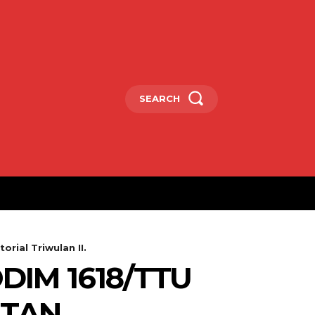
SEARCH
rial Triwulan II.
DIM 1618/TTU
ATAN