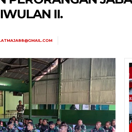
IWULAN II.
U.ATMAJA88@GMAIL.COM