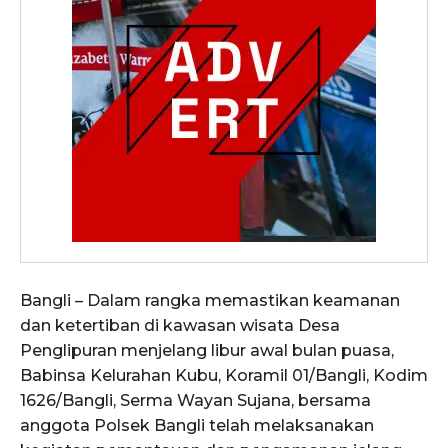
Bangli – Dalam rangka memastikan keamanan
dan ketertiban di kawasan wisata Desa
Penglipuran menjelang libur awal bulan puasa,
Babinsa Kelurahan Kubu, Koramil 01/Bangli, Kodim
1626/Bangli, Serma Wayan Sujana, bersama
anggota Polsek Bangli telah melaksanakan