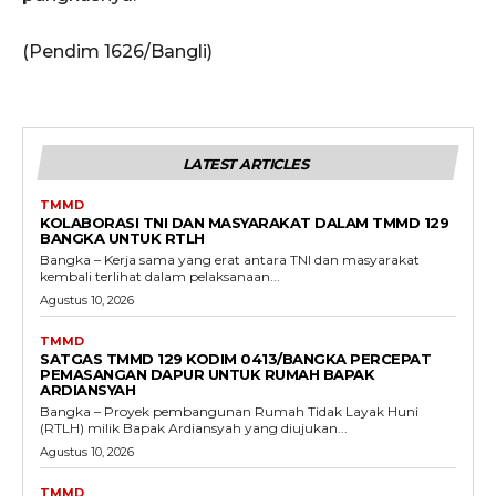
(Pendim 1626/Bangli)
LATEST ARTICLES
TMMD
KOLABORASI TNI DAN MASYARAKAT DALAM TMMD 129
BANGKA UNTUK RTLH
Bangka – Kerja sama yang erat antara TNI dan masyarakat
kembali terlihat dalam pelaksanaan...
Agustus 10, 2026
TMMD
SATGAS TMMD 129 KODIM 0413/BANGKA PERCEPAT
PEMASANGAN DAPUR UNTUK RUMAH BAPAK
ARDIANSYAH
Bangka – Proyek pembangunan Rumah Tidak Layak Huni
(RTLH) milik Bapak Ardiansyah yang diujukan...
Agustus 10, 2026
TMMD