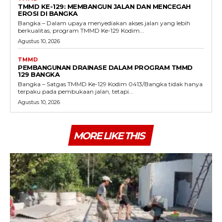
TMMD KE-129: MEMBANGUN JALAN DAN MENCEGAH
EROSI DI BANGKA
Bangka – Dalam upaya menyediakan akses jalan yang lebih
berkualitas, program TMMD Ke-129 Kodim...
Agustus 10, 2026
TMMD
PEMBANGUNAN DRAINASE DALAM PROGRAM TMMD
129 BANGKA
Bangka – Satgas TMMD Ke-129 Kodim 0413/Bangka tidak hanya
terpaku pada pembukaan jalan, tetapi...
Agustus 10, 2026
MORE LIKE THIS