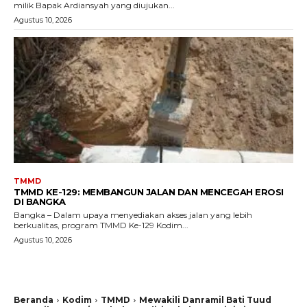
milik Bapak Ardiansyah yang diujukan...
Agustus 10, 2026
TMMD
TMMD KE-129: MEMBANGUN JALAN DAN MENCEGAH EROSI
DI BANGKA
Bangka – Dalam upaya menyediakan akses jalan yang lebih
berkualitas, program TMMD Ke-129 Kodim...
Agustus 10, 2026