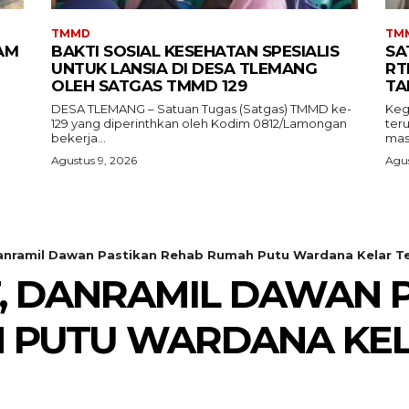
TMMD
TM
AM
BAKTI SOSIAL KESEHATAN SPESIALIS
SA
UNTUK LANSIA DI DESA TLEMANG
RT
OLEH SATGAS TMMD 129
TA
DESA TLEMANG – Satuan Tugas (Satgas) TMMD ke-
Keg
129 yang diperinthkan oleh Kodim 0812/Lamongan
ter
bekerja...
masy
Agustus 9, 2026
Agus