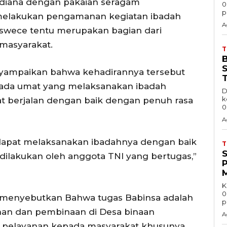
udiana dengan pakaian seragam
0
p
melakukan pengamanan kegiatan ibadah
A
 swece tentu merupakan bagian dari
masyarakat.
S
yampaikan bahwa kehadirannya tersebut
ada umat yang melaksanakan ibadah
D
k
t berjalan dengan baik dengan penuh rasa
0
A
 dapat melaksanakan ibadahnya dengan baik
ilakukan oleh anggota TNI yang bertugas,”
K
0
a menyebutkan Bahwa tugas Babinsa adalah
p
an dan pembinaan di Desa binaan
A
k pelayanan kepada masyarakat khusunya