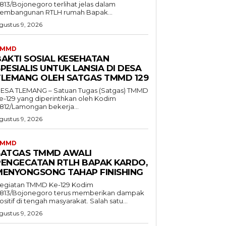
813/Bojonegoro terlihat jelas dalam
embangunan RTLH rumah Bapak...
gustus 9, 2026
TMMD
BAKTI SOSIAL KESEHATAN
PESIALIS UNTUK LANSIA DI DESA
TLEMANG OLEH SATGAS TMMD 129
ESA TLEMANG – Satuan Tugas (Satgas) TMMD
e-129 yang diperinthkan oleh Kodim
812/Lamongan bekerja...
gustus 9, 2026
TMMD
SATGAS TMMD AWALI
PENGECATAN RTLH BAPAK KARDO,
MENYONGSONG TAHAP FINISHING
egiatan TMMD Ke-129 Kodim
813/Bojonegoro terus memberikan dampak
ositif di tengah masyarakat. Salah satu...
gustus 9, 2026