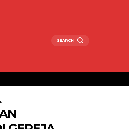
SEARCH
.
KAN
 GEREJA.