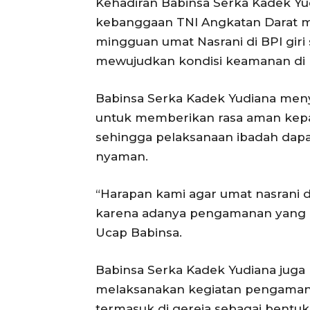
Kehadiran Babinsa Serka Kadek Y
kebanggaan TNI Angkatan Darat 
mingguan umat Nasrani di BPI giri
mewujudkan kondisi keamanan di 
Babinsa Serka Kadek Yudiana men
untuk memberikan rasa aman kep
sehingga pelaksanaan ibadah dapa
nyaman.
“Harapan kami agar umat nasrani
karena adanya pengamanan yang d
Ucap Babinsa.
Babinsa Serka Kadek Yudiana jug
melaksanakan kegiatan pengaman
termasuk di gereja sebagai bentu