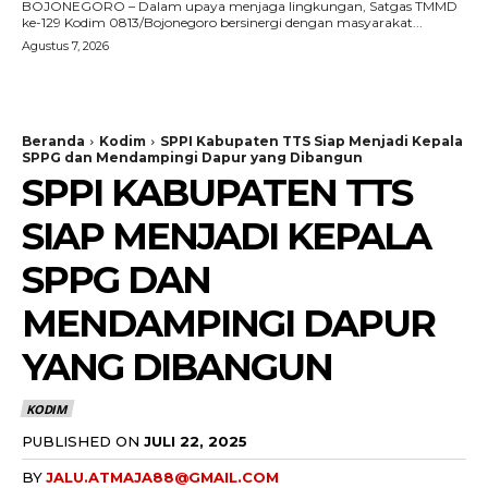
BOJONEGORO – Dalam upaya menjaga lingkungan, Satgas TMMD
ke-129 Kodim 0813/Bojonegoro bersinergi dengan masyarakat...
Agustus 7, 2026