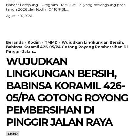
Bandar Lampung – Program TMMD ke-129 yang berlangsung pada
tahun 2026 oleh Kodim 0410/KBL...
Agustus 10, 2026