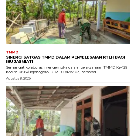
TMMD
SINERGI SATGAS TMMD DALAM PENYELESAIAN RTLH BAGI
IBU JASMIATI
Semangat kolaborasi mengemuka dalam pelaksanaan TMMD Ke-129
Kodim 0813/Bojonegoro. Di RT 09/RW 03, personel...
Agustus 9, 2026