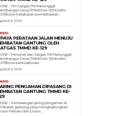
ONE – Tim Satgas TNI Manunggal
embangun Desa (TMMD) ke-129 Kodim
407/Bone melakukan pemeliharaan...
gustus 6, 2026
TMMD
UPAYA PERATAAN JALAN MENUJU
JEMBATAN GANTUNG OLEH
SATGAS TMMD KE-129
ONE – Personel dari Satgas TNI Manunggal
embangun Desa (TMMD) ke-129 Kodim
407/Bone berkolaborasi...
gustus 6, 2026
TMMD
JARING PENGAMAN DIPASANG DI
JEMBATAN GANTUNG TMMD KE-
29
ONE – Pemasangan jaring pengaman di
embatan gantung yang menghubungkan
usun Pattuku dan Dusun...