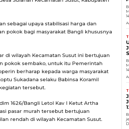
n desa Sulahan Kecamatan Susut, Kabupaten
B
M
1
an sebagai upaya stabilisasi harga dan
A
an pokok bagi masyarakat Bangli khususnya
ar di wilayah Kecamatan Susut ini bertujuan
B
an pokok sembako, untuk itu Pemerintah
M
1
operin berharap kepada warga masyarakat
A
 Koptu Sukadana selaku Babinsa Koramil
kegiatan tersebut.
dim 1626/Bangli Letol Kav I Ketut Artha
1
rasi pasar murah tersebut bertujuan
B
an rendah di wilayah Kecamatan Susut.
j
D