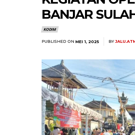
BANJAR SULA
KODIM
PUBLISHED ON
BY
JALU.AT
MEI 1, 2025