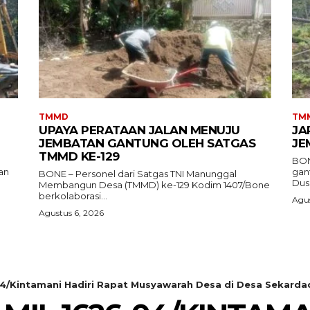
TMMD
TM
UPAYA PERATAAN JALAN MENUJU
JA
JEMBATAN GANTUNG OLEH SATGAS
JE
TMMD KE-129
BON
an
gan
BONE – Personel dari Satgas TNI Manunggal
Dusu
Membangun Desa (TMMD) ke-129 Kodim 1407/Bone
berkolaborasi...
Agus
Agustus 6, 2026