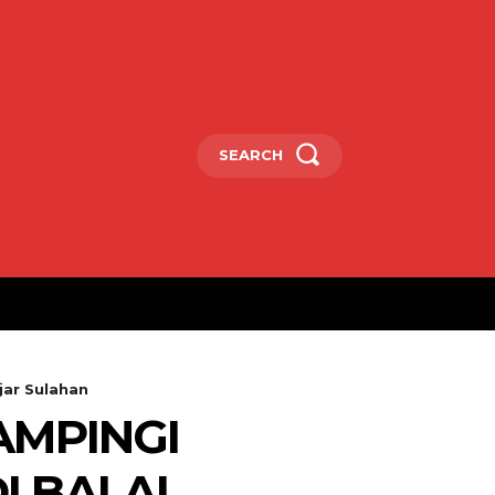
SEARCH
jar Sulahan
AMPINGI
I BALAI