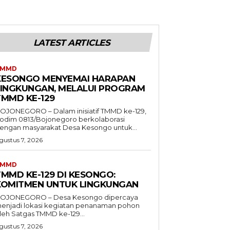
LATEST ARTICLES
TMMD
KESONGO MENYEMAI HARAPAN
LINGKUNGAN, MELALUI PROGRAM
TMMD KE-129
OJONEGORO – Dalam inisiatif TMMD ke-129,
odim 0813/Bojonegoro berkolaborasi
engan masyarakat Desa Kesongo untuk...
gustus 7, 2026
TMMD
TMMD KE-129 DI KESONGO:
KOMITMEN UNTUK LINGKUNGAN
OJONEGORO – Desa Kesongo dipercaya
enjadi lokasi kegiatan penanaman pohon
leh Satgas TMMD ke-129...
gustus 7, 2026