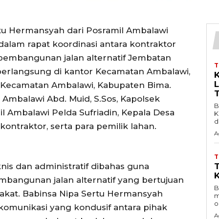
tu Hermansyah dari Posramil Ambalawi
dalam rapat koordinasi antara kontraktor
 pembangunan jalan alternatif Jembatan
i berlangsung di kantor Kecamatan Ambalawi,
a, Kecamatan Ambalawi, Kabupaten Bima.
 Ambalawi Abd. Muid, S.Sos, Kapolsek
B
l Ambalawi Pelda Sufriadin, Kepala Desa
K
d
kontraktor, serta para pemilik lahan.
A
knis dan administratif dibahas guna
bangunan jalan alternatif yang bertujuan
B
rakat. Babinsa Nipa Sertu Hermansyah
m
o
komunikasi yang kondusif antara pihak
A