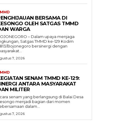
TMMD
PENGHIJAUAN BERSAMA DI
KESONGO OLEH SATGAS TMMD
DAN WARGA
OJONEGORO – Dalam upaya menjaga
ingkungan, Satgas TMMD ke-129 Kodim
813/Bojonegoro bersinergi dengan
asyarakat...
gustus 7, 2026
TMMD
KEGIATAN SENAM TMMD KE-129:
SINERGI ANTARA MASYARAKAT
DAN MILITER
cara senam yang berlangsung di Balai Desa
esongo menjadi bagian dari momen
ebersamaan dalam...
gustus 7, 2026