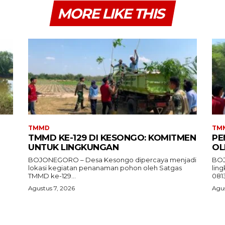
MORE LIKE THIS
TMMD
TM
TMMD KE-129 DI KESONGO: KOMITMEN
PE
UNTUK LINGKUNGAN
OL
BOJONEGORO – Desa Kesongo dipercaya menjadi
BOJ
lokasi kegiatan penanaman pohon oleh Satgas
lin
TMMD ke-129...
081
Agustus 7, 2026
Agus