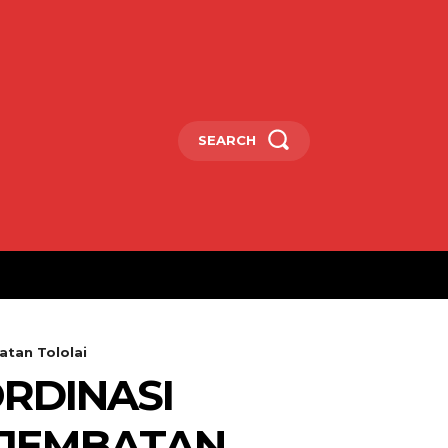
SEARCH
atan Tololai
RDINASI
 JEMBATAN