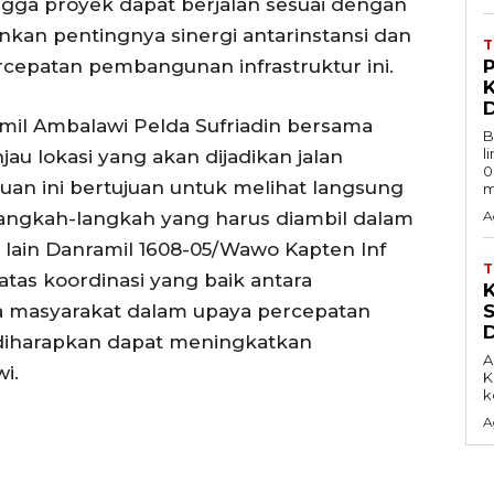
ngga proyek dapat berjalan sesuai dengan
an pentingnya sinergi antarinstansi dan
epatan pembangunan infrastruktur ini.
amil Ambalawi Pelda Sufriadin bersama
B
l
u lokasi yang akan dijadikan jalan
0
jauan ini bertujuan untuk melihat langsung
m
langkah-langkah yang harus diambil dalam
A
 lain Danramil 1608-05/Wawo Kapten Inf
tas koordinasi yang baik antara
rta masyarakat dalam upaya percepatan
diharapkan dapat meningkatkan
A
i.
K
k
A