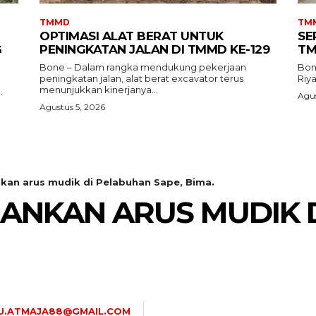
TMMD
TM
OPTIMASI ALAT BERAT UNTUK
SE
G
PENINGKATAN JALAN DI TMMD KE-129
TM
Bone – Dalam rangka mendukung pekerjaan
Bon
peningkatan jalan, alat berat excavator terus
Riy
menunjukkan kinerjanya...
.
Agus
Agustus 5, 2026