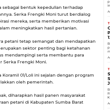
p
In
a sebagai bentuk kepedulian terhadap
A
nnya. Serka Frengki Moni turut berdialog
rasi mereka, serta memberikan motivasi
lam meningkatkan hasil pertanian.
1
ra petani tetap semangat dan mendapatkan
B
p
 merupakan sektor penting bagi ketahanan
m
rus mendampingi serta membantu para
A
ar Serka Frengki Moni.
 Koramil 01/Loli ini sejalan dengan program
lakkan oleh pemerintah.
B
R
hak, diharapkan hasil panen masyarakat
K
aan petani di Kabupaten Sumba Barat
A