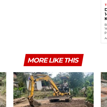
B
1
p
A
MORE LIKE THIS