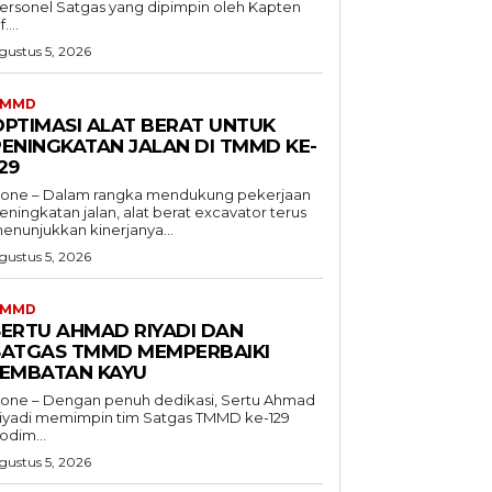
ersonel Satgas yang dipimpin oleh Kapten
f....
gustus 5, 2026
TMMD
OPTIMASI ALAT BERAT UNTUK
PENINGKATAN JALAN DI TMMD KE-
29
one – Dalam rangka mendukung pekerjaan
eningkatan jalan, alat berat excavator terus
enunjukkan kinerjanya...
gustus 5, 2026
TMMD
SERTU AHMAD RIYADI DAN
SATGAS TMMD MEMPERBAIKI
JEMBATAN KAYU
one – Dengan penuh dedikasi, Sertu Ahmad
iyadi memimpin tim Satgas TMMD ke-129
odim...
gustus 5, 2026