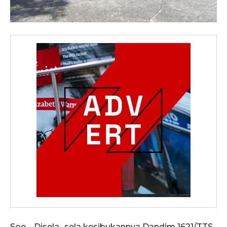
Soe – Disela- sela kesibukannya Dandim 1621/TTS