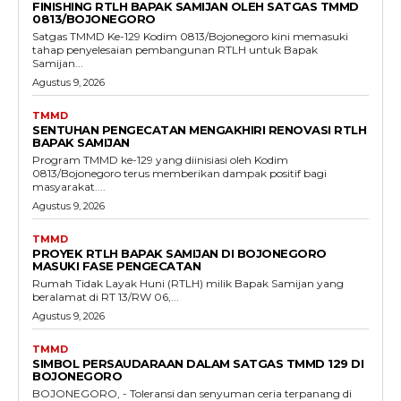
FINISHING RTLH BAPAK SAMIJAN OLEH SATGAS TMMD
0813/BOJONEGORO
Satgas TMMD Ke-129 Kodim 0813/Bojonegoro kini memasuki
tahap penyelesaian pembangunan RTLH untuk Bapak
Samijan...
Agustus 9, 2026
TMMD
SENTUHAN PENGECATAN MENGAKHIRI RENOVASI RTLH
BAPAK SAMIJAN
Program TMMD ke-129 yang diinisiasi oleh Kodim
0813/Bojonegoro terus memberikan dampak positif bagi
masyarakat....
Agustus 9, 2026
TMMD
PROYEK RTLH BAPAK SAMIJAN DI BOJONEGORO
MASUKI FASE PENGECATAN
Rumah Tidak Layak Huni (RTLH) milik Bapak Samijan yang
beralamat di RT 13/RW 06,...
Agustus 9, 2026
TMMD
SIMBOL PERSAUDARAAN DALAM SATGAS TMMD 129 DI
BOJONEGORO
BOJONEGORO, - Toleransi dan senyuman ceria terpanang di