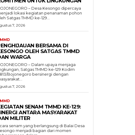
KOMITMEN UNTUK LINGKUNGAN
OJONEGORO – Desa Kesongo dipercaya
enjadi lokasi kegiatan penanaman pohon
leh Satgas TMMD ke-129...
gustus 7, 2026
TMMD
PENGHIJAUAN BERSAMA DI
KESONGO OLEH SATGAS TMMD
DAN WARGA
OJONEGORO – Dalam upaya menjaga
ingkungan, Satgas TMMD ke-129 Kodim
813/Bojonegoro bersinergi dengan
asyarakat...
gustus 7, 2026
TMMD
KEGIATAN SENAM TMMD KE-129:
SINERGI ANTARA MASYARAKAT
DAN MILITER
cara senam yang berlangsung di Balai Desa
esongo menjadi bagian dari momen