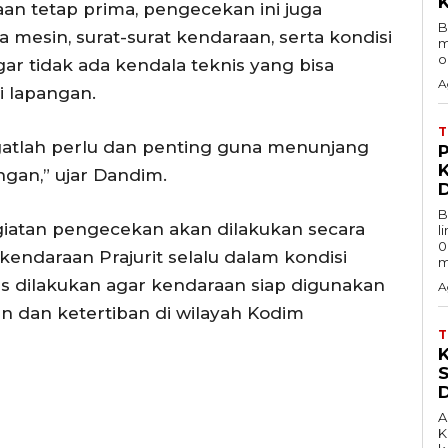
an tetap prima, pengecekan ini juga
B
mesin, surat-surat kendaraan, serta kondisi
m
o
agar tidak ada kendala teknis yang bisa
A
 lapangan.
ngatlah perlu dan penting guna menunjang
ngan,” ujar Dandim.
B
tan pengecekan akan dilakukan secara
l
0
endaraan Prajurit selalu dalam kondisi
m
us dilakukan agar kendaraan siap digunakan
A
 dan ketertiban di wilayah Kodim
A
K