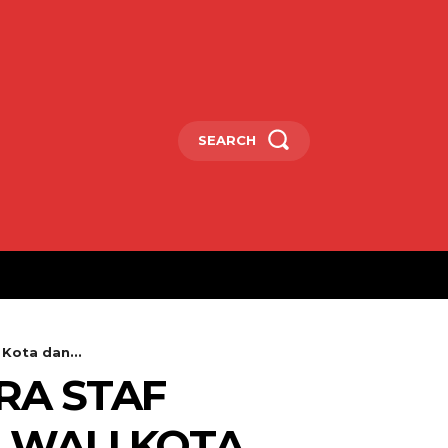
SEARCH
Kota dan...
RA STAF
 WALI KOTA