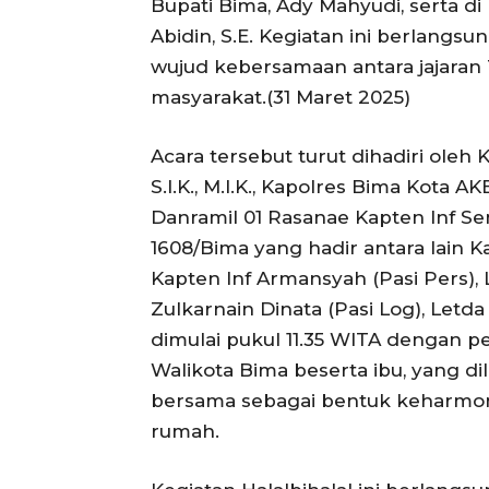
Bupati Bima, Ady Mahyudi, serta d
Abidin, S.E. Kegiatan ini berlangs
wujud kebersamaan antara jajaran
masyarakat.(31 Maret 2025)
Acara tersebut turut dihadiri ole
S.I.K., M.I.K., Kapolres Bima Kota AKB
Danramil 01 Rasanae Kapten Inf Se
1608/Bima yang hadir antara lain K
Kapten Inf Armansyah (Pasi Pers), 
Zulkarnain Dinata (Pasi Log), Letda
dimulai pukul 11.35 WITA dengan 
Walikota Bima beserta ibu, yang d
bersama sebagai bentuk keharmo
rumah.