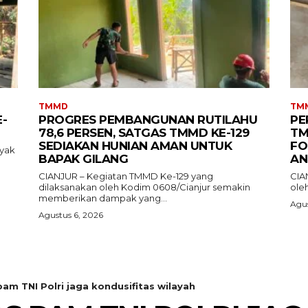
TMMD
TM
-
PROGRES PEMBANGUNAN RUTILAHU
PE
78,6 PERSEN, SATGAS TMMD KE-129
TM
SEDIAKAN HUNIAN AMAN UNTUK
FO
ayak
BAPAK GILANG
AN
CIANJUR – Kegiatan TMMD Ke-129 yang
CIA
dilaksanakan oleh Kodim 0608/Cianjur semakin
oleh
memberikan dampak yang...
Agus
Agustus 6, 2026