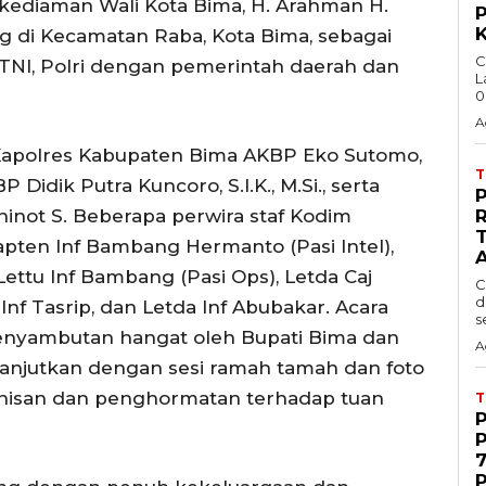
i kediaman Wali Kota Bima, H. Arahman H.
K
ung di Kecamatan Raba, Kota Bima, sebagai
C
 TNI, Polri dengan pemerintah daerah dan
L
0
A
h Kapolres Kabupaten Bima AKBP Eko Sutomo,
P Didik Putra Kuncoro, S.I.K., M.Si., serta
ninot S. Beberapa perwira staf Kodim
R
apten Inf Bambang Hermanto (Pasi Intel),
Lettu Inf Bambang (Pasi Ops), Letda Caj
C
d
 Inf Tasrip, dan Letda Inf Abubakar. Acara
s
penyambutan hangat oleh Bupati Bima dan
A
ilanjutkan dengan sesi ramah tamah dan foto
nisan dan penghormatan terhadap tuan
7