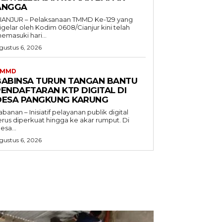
ANGGA
IANJUR – Pelaksanaan TMMD Ke-129 yang
igelar oleh Kodim 0608/Cianjur kini telah
emasuki hari...
gustus 6, 2026
TMMD
BABINSA TURUN TANGAN BANTU
PENDAFTARAN KTP DIGITAL DI
DESA PANGKUNG KARUNG
abanan – Inisiatif pelayanan publik digital
erus diperkuat hingga ke akar rumput. Di
esa...
gustus 6, 2026