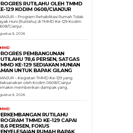
PROGRES RUTILAHU OLEH TMMD
E-129 KODIM 0608/CIANJUR
IANJUR – Program Rehabilitasi Rumah Tidak
ayak Huni (Rutilahu) di TMMD Ke-129 Kodim
608/Cianjur...
gustus 6, 2026
TMMD
PROGRES PEMBANGUNAN
UTILAHU 78,6 PERSEN, SATGAS
TMMD KE-129 SEDIAKAN HUNIAN
AMAN UNTUK BAPAK GILANG
IANJUR – Kegiatan TMMD Ke-129 yang
ilaksanakan oleh Kodim 0608/Cianjur
emakin memberikan dampak yang...
gustus 6, 2026
TMMD
PERKEMBANGAN RUTILAHU
PROGRAM TMMD KE-129 CAPAI
8,6 PERSEN, FOKUS
PENYELESAIAN RUMAH BAPAK