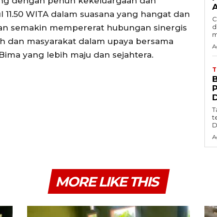
gsung dengan penuh kekeluargaan dan
l 11.50 WITA dalam suasana yang hangat dan
C
an semakin mempererat hubungan sinergis
d
m
erah dan masyarakat dalam upaya bersama
A
ma yang lebih maju dan sejahtera.
T
t
D
A
MORE LIKE THIS