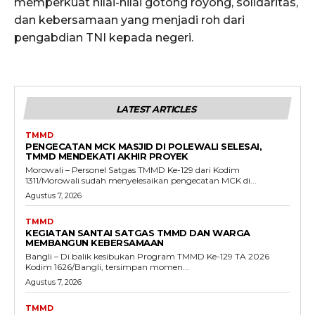
memperkuat nilai-nilai gotong royong, solidaritas,
dan kebersamaan yang menjadi roh dari
pengabdian TNI kepada negeri.
LATEST ARTICLES
TMMD
PENGECATAN MCK MASJID DI POLEWALI SELESAI,
TMMD MENDEKATI AKHIR PROYEK
Morowali – Personel Satgas TMMD Ke-129 dari Kodim
1311/Morowali sudah menyelesaikan pengecatan MCK di...
Agustus 7, 2026
TMMD
KEGIATAN SANTAI SATGAS TMMD DAN WARGA
MEMBANGUN KEBERSAMAAN
Bangli – Di balik kesibukan Program TMMD Ke-129 TA 2026
Kodim 1626/Bangli, tersimpan momen...
Agustus 7, 2026
TMMD