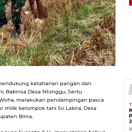
a mendukung ketahanan pangan dan
i, Babinsa Desa Ntonggu, Sertu
4/Woha, melakukan pendampingan pasca
r milik kelompok tani So Lakira, Desa
K
upaten Bima.
B