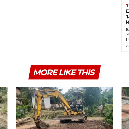
B
1
p
A
MORE LIKE THIS