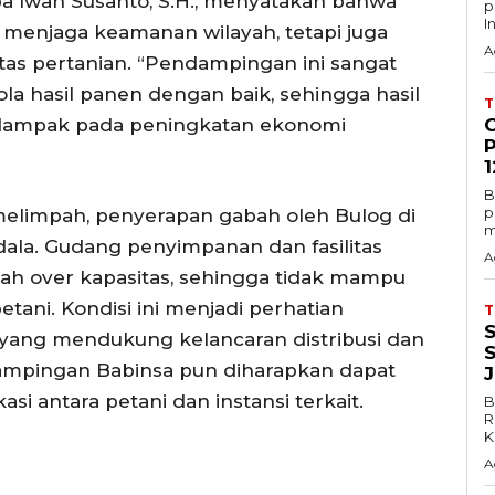
a Iwan Susanto, S.H., menyatakan bahwa
p
In
 menjaga keamanan wilayah, tetapi juga
A
tas pertanian. “Pendampingan ini sangat
la hasil panen dengan baik, sehingga hasil
rdampak pada peningkatan ekonomi
1
B
p
elimpah, penyerapan gabah oleh Bulog di
m
ala. Gudang penyimpanan dan fasilitas
A
ah over kapasitas, sehingga tidak mampu
ani. Kondisi ini menjadi perhatian
 yang mendukung kelancaran distribusi dan
mpingan Babinsa pun diharapkan dapat
 antara petani dan instansi terkait.
B
R
K
A