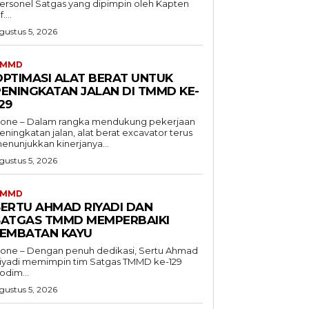
ersonel Satgas yang dipimpin oleh Kapten
f....
gustus 5, 2026
TMMD
OPTIMASI ALAT BERAT UNTUK
PENINGKATAN JALAN DI TMMD KE-
29
one – Dalam rangka mendukung pekerjaan
eningkatan jalan, alat berat excavator terus
enunjukkan kinerjanya...
gustus 5, 2026
TMMD
SERTU AHMAD RIYADI DAN
SATGAS TMMD MEMPERBAIKI
JEMBATAN KAYU
one – Dengan penuh dedikasi, Sertu Ahmad
iyadi memimpin tim Satgas TMMD ke-129
odim...
gustus 5, 2026