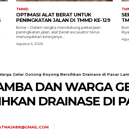
TMMD
TM
OPTIMASI ALAT BERAT UNTUK
SE
G
PENINGKATAN JALAN DI TMMD KE-129
TM
Bone – Dalam rangka mendukung pekerjaan
Bon
peningkatan jalan, alat berat excavator terus
Riy
menunjukkan kinerjanya...
.
Agus
Agustus 5, 2026