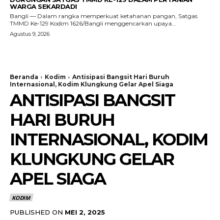
WARGA SEKARDADI
Bangli — Dalam rangka memperkuat ketahanan pangan, Satgas
TMMD Ke-129 Kodim 1626/Bangli menggencarkan upaya...
Agustus 9, 2026