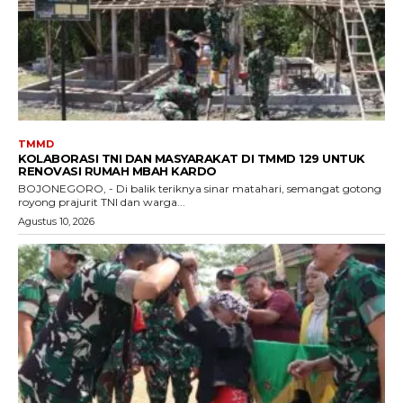
TMMD
KOLABORASI TNI DAN MASYARAKAT DI TMMD 129 UNTUK
RENOVASI RUMAH MBAH KARDO
BOJONEGORO, - Di balik teriknya sinar matahari, semangat gotong
royong prajurit TNI dan warga...
Agustus 10, 2026