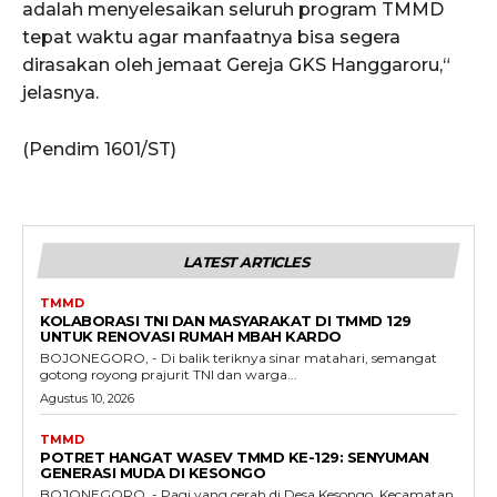
adalah menyelesaikan seluruh program TMMD
tepat waktu agar manfaatnya bisa segera
dirasakan oleh jemaat Gereja GKS Hanggaroru,“
jelasnya.
(Pendim 1601/ST)
LATEST ARTICLES
TMMD
KOLABORASI TNI DAN MASYARAKAT DI TMMD 129
UNTUK RENOVASI RUMAH MBAH KARDO
BOJONEGORO, - Di balik teriknya sinar matahari, semangat
gotong royong prajurit TNI dan warga...
Agustus 10, 2026
TMMD
POTRET HANGAT WASEV TMMD KE-129: SENYUMAN
GENERASI MUDA DI KESONGO
BOJONEGORO, - Pagi yang cerah di Desa Kesongo, Kecamatan