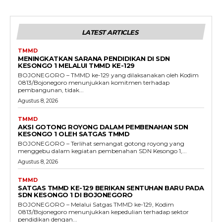
LATEST ARTICLES
TMMD
MENINGKATKAN SARANA PENDIDIKAN DI SDN
KESONGO 1 MELALUI TMMD KE-129
BOJONEGORO – TMMD ke-129 yang dilaksanakan oleh Kodim
0813/Bojonegoro menunjukkan komitmen terhadap
pembangunan, tidak...
Agustus 8, 2026
TMMD
AKSI GOTONG ROYONG DALAM PEMBENAHAN SDN
KESONGO 1 OLEH SATGAS TMMD
BOJONEGORO – Terlihat semangat gotong royong yang
menggebu dalam kegiatan pembenahan SDN Kesongo 1,...
Agustus 8, 2026
TMMD
SATGAS TMMD KE-129 BERIKAN SENTUHAN BARU PADA
SDN KESONGO 1 DI BOJONEGORO
BOJONEGORO – Melalui Satgas TMMD ke-129, Kodim
0813/Bojonegoro menunjukkan kepedulian terhadap sektor
pendidikan dengan...