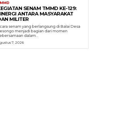
TMMD
KEGIATAN SENAM TMMD KE-129:
SINERGI ANTARA MASYARAKAT
DAN MILITER
cara senam yang berlangsung di Balai Desa
esongo menjadi bagian dari momen
ebersamaan dalam...
gustus 7, 2026