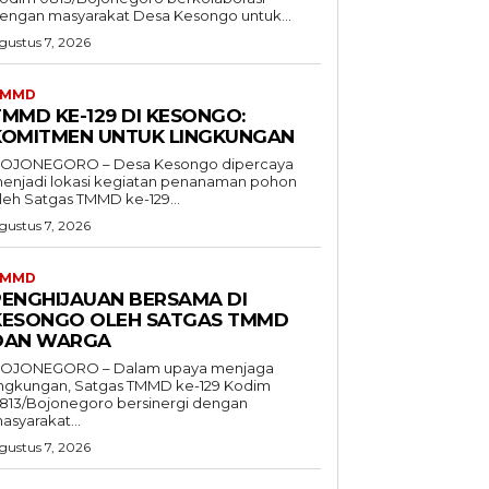
engan masyarakat Desa Kesongo untuk...
gustus 7, 2026
TMMD
TMMD KE-129 DI KESONGO:
KOMITMEN UNTUK LINGKUNGAN
OJONEGORO – Desa Kesongo dipercaya
enjadi lokasi kegiatan penanaman pohon
leh Satgas TMMD ke-129...
gustus 7, 2026
TMMD
PENGHIJAUAN BERSAMA DI
KESONGO OLEH SATGAS TMMD
DAN WARGA
OJONEGORO – Dalam upaya menjaga
ingkungan, Satgas TMMD ke-129 Kodim
813/Bojonegoro bersinergi dengan
asyarakat...
gustus 7, 2026