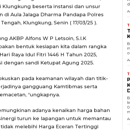
d
ti Klungkung beserta instansi dan unsur
A
kan di Aula Jalaga Dharma Pandapa Polres
engah, Klungkung, Senin ( 17/03/25 ).
g AKBP Alfons W P Letsoin, S.I.K
B
pakan bentuk kesiapan kita dalam rangka
m
o
ri Raya Idul Fitri 1446 H Tahun 2025,
A
i dengan sandi Ketupat Agung 2025.
okuskan pada keamanan wilayah dan titik-
erjadinya gangguang Kamtibmas serta
 kemacetan, “ungkapnya.
B
l
0
 kemungkinan adanya kenaikan harga bahan
m
rsinergi turun ke lapangan untuk memantau
A
tidak melebihi Harga Eceran Tertinggi