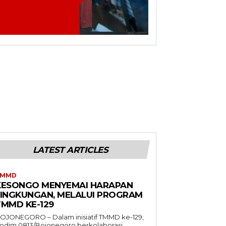
LATEST ARTICLES
TMMD
KESONGO MENYEMAI HARAPAN
LINGKUNGAN, MELALUI PROGRAM
TMMD KE-129
OJONEGORO – Dalam inisiatif TMMD ke-129,
odim 0813/Bojonegoro berkolaborasi