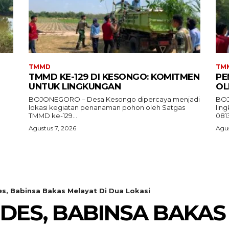
TMMD
TM
TMMD KE-129 DI KESONGO: KOMITMEN
PE
UNTUK LINGKUNGAN
OL
BOJONEGORO – Desa Kesongo dipercaya menjadi
BOJ
lokasi kegiatan penanaman pohon oleh Satgas
lin
TMMD ke-129...
081
Agustus 7, 2026
Agus