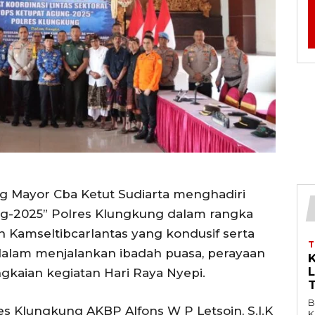
g Mayor Cba Ketut Sudiarta menghadiri
ng-2025” Polres Klungkung dalam rangka
 Kamseltibcarlantas yang kondusif serta
lam menjalankan ibadah puasa, perayaan
ngkaian kegiatan Hari Raya Nyepi.
B
es Klungkung AKBP Alfons W P Letsoin, S.I.K
K