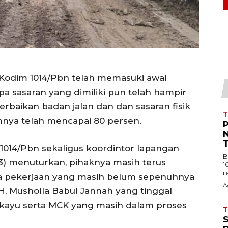
Kodim 1014/Pbn telah memasuki awal
a sasaran yang dimiliki pun telah hampir
erbaikan badan jalan dan dan sasaran fisik
nya telah mencapai 80 persen.
P
 1014/Pbn sekaligus koordintor lapangan
B
/3) menuturkan, pihaknya masih terus
1
r
a pekerjaan yang masih belum sepenuhnya
A
, Musholla Babul Jannah yang tinggal
 kayu serta MCK yang masih dalam proses
S