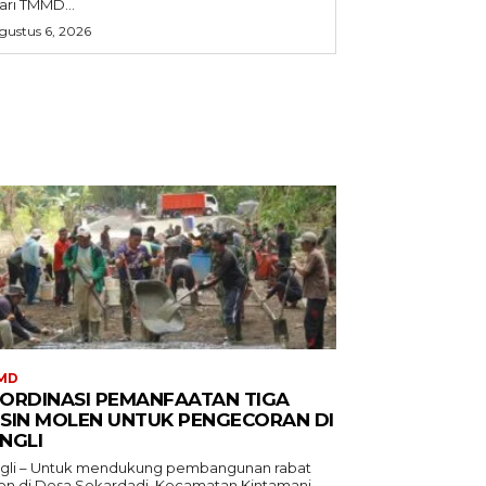
ari TMMD...
gustus 6, 2026
MD
ORDINASI PEMANFAATAN TIGA
SIN MOLEN UNTUK PENGECORAN DI
NGLI
gli – Untuk mendukung pembangunan rabat
on di Desa Sekardadi, Kecamatan Kintamani,