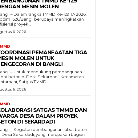
PEMBANGUNAN TMMD KE-129
DENGAN MESIN MOLEN
angli – Dalam rangka TMMD Ke-129 TA 2026,
odim 1626/Bangli berupaya meningkatkan
fisiensi proyek...
gustus 6, 2026
TMMD
KOORDINASI PEMANFAATAN TIGA
MESIN MOLEN UNTUK
PENGECORAN DI BANGLI
angli – Untuk mendukung pembangunan
abat beton di Desa Sekardadi, Kecamatan
intamani, Satgas TMMD...
gustus 6, 2026
TMMD
KOLABORASI SATGAS TMMD DAN
WARGA DESA DALAM PROYEK
BETON DI SEKARDADI
angli – Kegiatan pembangunan rabat beton
i Desa Sekardadi, yang merupakan bagian