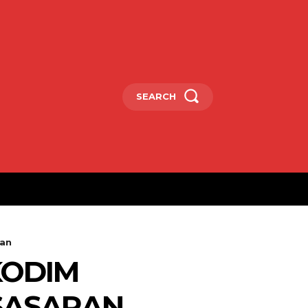
SEARCH
ran
KODIM
SASARAN