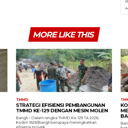
d
A
MORE LIKE THIS
TMMD
TM
STRATEGI EFISIENSI PEMBANGUNAN
KO
TMMD KE-129 DENGAN MESIN MOLEN
ME
BA
Bangli – Dalam rangka TMMD Ke-129 TA 2026,
Kodim 1626/Bangli berupaya meningkatkan
Ban
efisiensi proyek...
bet