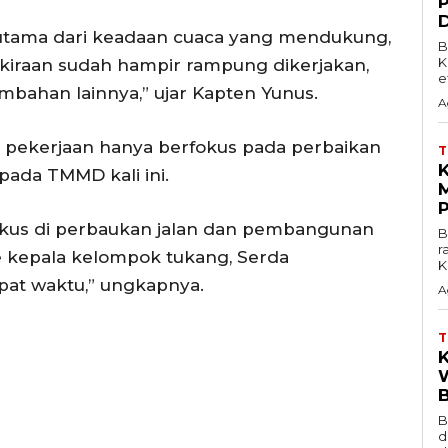
terutama dari keadaan cuaca yang mendukung,
B
K
erkiraan sudah hampir rampung dikerjakan,
e
ambahan lainnya,” ujar Kapten Yunus.
A
ni pekerjaan hanya berfokus pada perbaikan
pada TMMD kali ini.
l fokus di perbaukan jalan dan pembangunan
B
r
ke kepala kelompok tukang, Serda
K
pat waktu,” ungkapnya.
A
B
d