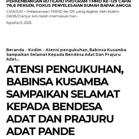
PERKEMBANGAN RUTILAHU PROGRAM TMMD KE-129 CAPAI
78,6 PERSEN, FOKUS PENYELESAIAN RUMAH BAPAK ANGGA
CIANJUR – Pelaksanaan TMMD Ke-129 yang digelar oleh Kodim
0608/Cianjur kini telah memasuki hari...
Agustus 6, 2026