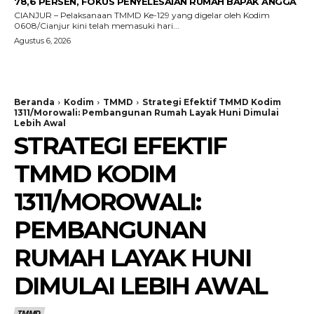
78,6 PERSEN, FOKUS PENYELESAIAN RUMAH BAPAK ANGGA
CIANJUR – Pelaksanaan TMMD Ke-129 yang digelar oleh Kodim
0608/Cianjur kini telah memasuki hari...
Agustus 6, 2026