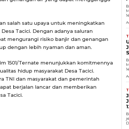
B
M
1
kan salah satu upaya untuk meningkatkan
A
di Desa Tacici. Dengan adanya saluran
pat mengurangi risiko banjir dan genangan
idup dengan lebih nyaman dan aman.
B
odim 1501/Ternate menunjukkan komitmennya
M
1
itas hidup masyarakat Desa Tacici.
A
ra TNI dan masyarakat dan pemerintah
apat berjalan lancar dan memberikan
a Tacici.
1
B
j
D