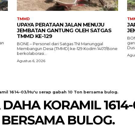
TMMD
TM
UPAYA PERATAAN JALAN MENUJU
JA
JEMBATAN GANTUNG OLEH SATGAS
JE
TMMD KE-129
BON
an
gan
BONE – Personel dari Satgas TNI Manunggal
Dusu
Membangun Desa (TMMD) ke-129 Kodim 1407/Bone
berkolaborasi...
Agus
Agustus 6, 2026