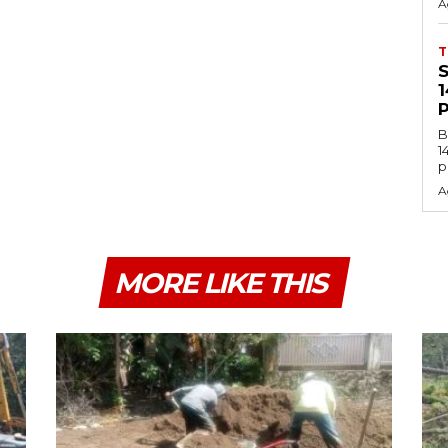
A
B
1
p
A
MORE LIKE THIS