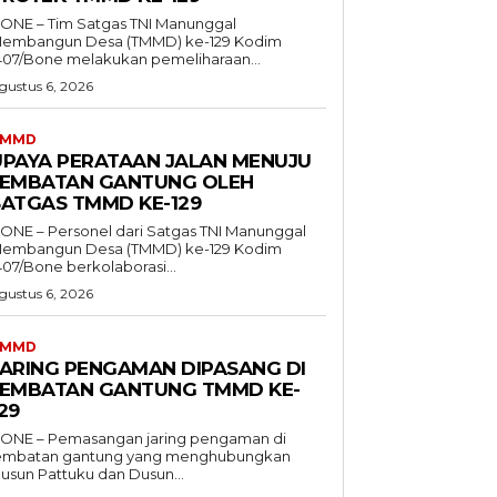
ONE – Tim Satgas TNI Manunggal
embangun Desa (TMMD) ke-129 Kodim
407/Bone melakukan pemeliharaan...
gustus 6, 2026
TMMD
UPAYA PERATAAN JALAN MENUJU
JEMBATAN GANTUNG OLEH
SATGAS TMMD KE-129
ONE – Personel dari Satgas TNI Manunggal
embangun Desa (TMMD) ke-129 Kodim
407/Bone berkolaborasi...
gustus 6, 2026
TMMD
JARING PENGAMAN DIPASANG DI
JEMBATAN GANTUNG TMMD KE-
29
ONE – Pemasangan jaring pengaman di
embatan gantung yang menghubungkan
usun Pattuku dan Dusun...