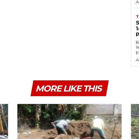
A
B
1
p
A
MORE LIKE THIS