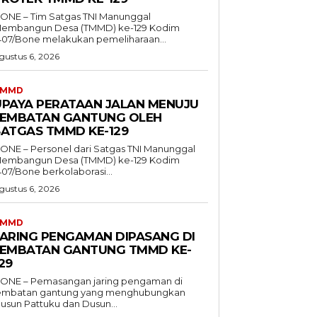
ONE – Tim Satgas TNI Manunggal
embangun Desa (TMMD) ke-129 Kodim
407/Bone melakukan pemeliharaan...
gustus 6, 2026
TMMD
UPAYA PERATAAN JALAN MENUJU
JEMBATAN GANTUNG OLEH
SATGAS TMMD KE-129
ONE – Personel dari Satgas TNI Manunggal
embangun Desa (TMMD) ke-129 Kodim
407/Bone berkolaborasi...
gustus 6, 2026
TMMD
JARING PENGAMAN DIPASANG DI
JEMBATAN GANTUNG TMMD KE-
29
ONE – Pemasangan jaring pengaman di
embatan gantung yang menghubungkan
usun Pattuku dan Dusun...