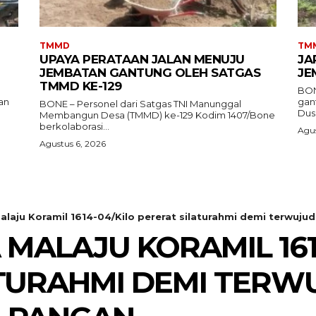
TMMD
TM
UPAYA PERATAAN JALAN MENUJU
JA
JEMBATAN GANTUNG OLEH SATGAS
JE
TMMD KE-129
BON
an
gan
BONE – Personel dari Satgas TNI Manunggal
Dusu
Membangun Desa (TMMD) ke-129 Kodim 1407/Bone
berkolaborasi...
Agus
Agustus 6, 2026