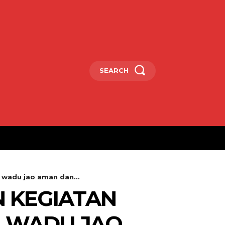
SEARCH
wadu jao aman dan...
 KEGIATAN
A WADU JAO