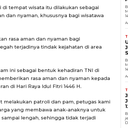
B
i di tempat wisata itu dilakukan sebagai
M
n dan nyaman, khususnya bagi wisatawa
1
A
akan rasa aman dan nyaman bagi
egah terjadinya tindak kejahatan di area
B
M
1
pam ini sebagai bentuk kehadiran TNI di
A
memberikan rasa aman dan nyaman kepada
n di Hari Raya Idul Fitri 1446 H.
t melakukan patroli dan pam, petugas kami
1
arga yang membawa anak-anaknya untuk
B
sampai lengah, sehingga tidak terjadi
j
D