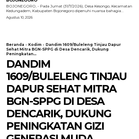
BOJONEGORO
BOJONEGORO, - Pada Jumat (31/7/2026), Desa Kesongo, Kecamatan
Kedungadem, Kabupaten Bojonegoro dipenuhi nuansa bahagia...
Agustus 10, 2026