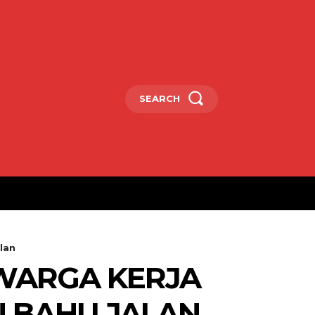
SEARCH
lan
 WARGA KERJA
N BAHU JALAN