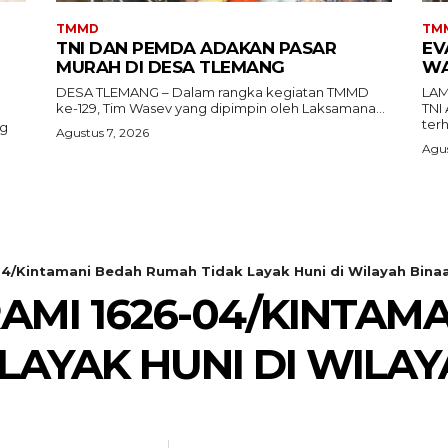
TMMD
TM
TNI DAN PEMDA ADAKAN PASAR
EV
MURAH DI DESA TLEMANG
WA
DESA TLEMANG – Dalam rangka kegiatan TMMD
LAM
ke-129, Tim Wasev yang dipimpin oleh Laksamana...
TNI
terh
ng
Agustus 7, 2026
Agus