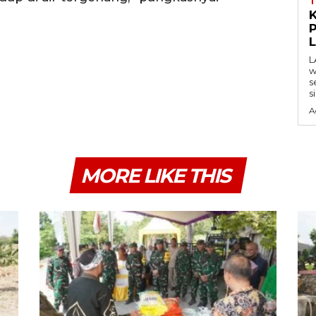
P
L
w
s
s
A
MORE LIKE THIS