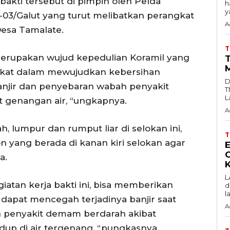
bakti tersebut di pimpin oleh Pelda
h
y
-03/Galut yang turut melibatkan perangkat
A
esa Tamalate.
merupakan wujud kepedulian Koramil yang
akat dalam mewujudkan kebersihan
D
njir dan penyebaran wabah penyakit
T
L
 genangan air, “ungkapnya.
A
 lumpur dan rumput liar di selokan ini,
 yang berada di kanan kiri selokan agar
a.
K
L
tan kerja bakti ini, bisa memberikan
d
l
dapat mencegah terjadinya banjir saat
A
 penyakit demam berdarah akibat
up di air tergenang, “pungkasnya.