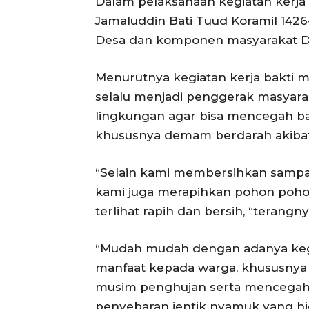
Dalam pelaksanaan kegiatan kerja 
Jamaluddin Bati Tuud Koramil 1426
Desa dan komponen masyarakat D
Menurutnya kegiatan kerja bakti 
selalu menjadi penggerak masyar
lingkungan agar bisa mencegah ba
khususnya demam berdarah akibat
“Selain kami membersihkan sampah,
kami juga merapihkan pohon pohon
terlihat rapih dan bersih, “terangny
“Mudah mudah dengan adanya kegia
manfaat kepada warga, khususnya 
musim penghujan serta mencegah
penyebaran jentik nyamuk yang hid