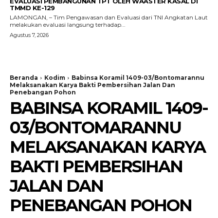
EVALUASI PEMBANGUNAN TPT OLEH WAASTER KASAL DI
TMMD KE-129
LAMONGAN, – Tim Pengawasan dan Evaluasi dari TNI Angkatan Laut
melakukan evaluasi langsung terhadap...
Agustus 7, 2026