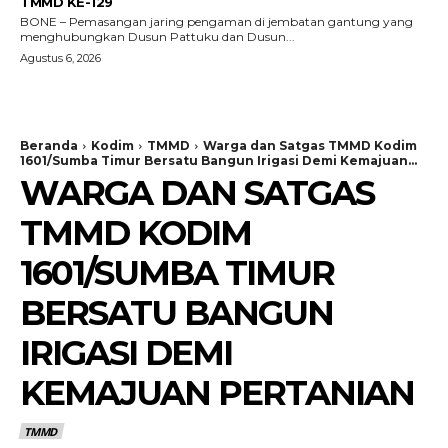
TMMD KE-129
BONE – Pemasangan jaring pengaman di jembatan gantung yang
menghubungkan Dusun Pattuku dan Dusun...
Agustus 6, 2026