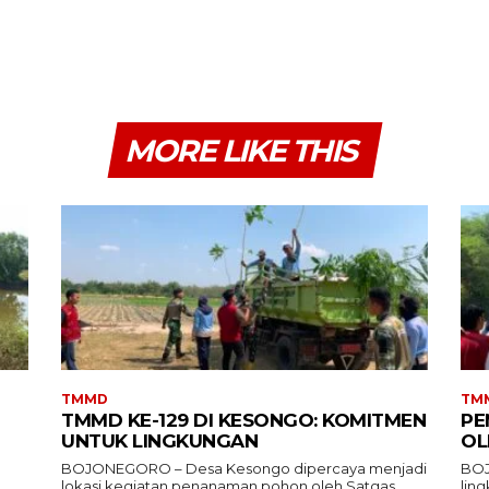
MORE LIKE THIS
TMMD
TM
TMMD KE-129 DI KESONGO: KOMITMEN
PE
UNTUK LINGKUNGAN
OL
BOJONEGORO – Desa Kesongo dipercaya menjadi
BOJ
lokasi kegiatan penanaman pohon oleh Satgas
lin