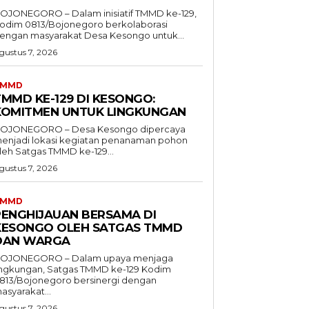
OJONEGORO – Dalam inisiatif TMMD ke-129,
odim 0813/Bojonegoro berkolaborasi
engan masyarakat Desa Kesongo untuk...
gustus 7, 2026
TMMD
TMMD KE-129 DI KESONGO:
KOMITMEN UNTUK LINGKUNGAN
OJONEGORO – Desa Kesongo dipercaya
enjadi lokasi kegiatan penanaman pohon
leh Satgas TMMD ke-129...
gustus 7, 2026
TMMD
PENGHIJAUAN BERSAMA DI
KESONGO OLEH SATGAS TMMD
DAN WARGA
OJONEGORO – Dalam upaya menjaga
ingkungan, Satgas TMMD ke-129 Kodim
813/Bojonegoro bersinergi dengan
asyarakat...
gustus 7, 2026