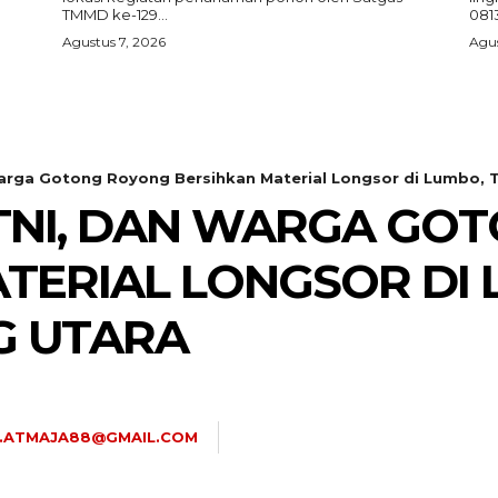
TMMD ke-129...
081
Agustus 7, 2026
Agus