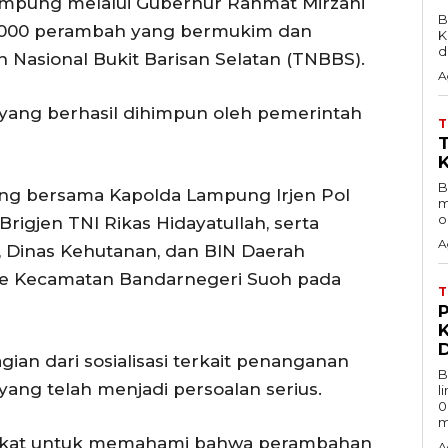
ampung melalui Gubernur Rahmat Mirzani
B
 7.000 perambah yang bermukim dan
K
d
Nasional Bukit Barisan Selatan (TNBBS).
A
a yang berhasil dihimpun oleh pemerintah
B
ung bersama Kapolda Lampung Irjen Pol
m
o
igjen TNI Rikas Hidayatullah, serta
A
, Dinas Kehutanan, dan BIN Daerah
e Kecamatan Bandarnegeri Suoh pada
gian dari sosialisasi terkait penanganan
B
ng telah menjadi persoalan serius.
l
0
m
rakat untuk memahami bahwa perambahan
A