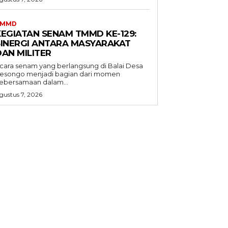
TMMD
KEGIATAN SENAM TMMD KE-129:
SINERGI ANTARA MASYARAKAT
DAN MILITER
cara senam yang berlangsung di Balai Desa
esongo menjadi bagian dari momen
ebersamaan dalam...
gustus 7, 2026