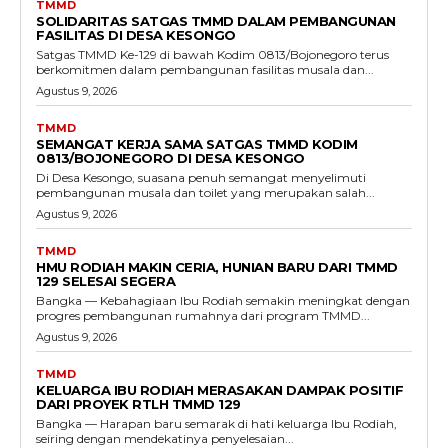
TMMD
SOLIDARITAS SATGAS TMMD DALAM PEMBANGUNAN
FASILITAS DI DESA KESONGO
Satgas TMMD Ke-129 di bawah Kodim 0813/Bojonegoro terus
berkomitmen dalam pembangunan fasilitas musala dan...
Agustus 9, 2026
TMMD
SEMANGAT KERJA SAMA SATGAS TMMD KODIM
0813/BOJONEGORO DI DESA KESONGO
Di Desa Kesongo, suasana penuh semangat menyelimuti
pembangunan musala dan toilet yang merupakan salah...
Agustus 9, 2026
TMMD
HMU RODIAH MAKIN CERIA, HUNIAN BARU DARI TMMD
129 SELESAI SEGERA
Bangka — Kebahagiaan Ibu Rodiah semakin meningkat dengan
progres pembangunan rumahnya dari program TMMD...
Agustus 9, 2026
TMMD
KELUARGA IBU RODIAH MERASAKAN DAMPAK POSITIF
DARI PROYEK RTLH TMMD 129
Bangka — Harapan baru semarak di hati keluarga Ibu Rodiah,
seiring dengan mendekatinya penyelesaian...