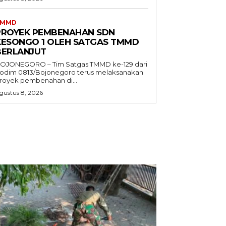
TMMD
PROYEK PEMBENAHAN SDN
KESONGO 1 OLEH SATGAS TMMD
BERLANJUT
OJONEGORO – Tim Satgas TMMD ke-129 dari
odim 0813/Bojonegoro terus melaksanakan
royek pembenahan di...
gustus 8, 2026