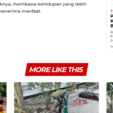
liknya, membawa kehidupan yang lebih
penerima manfaat.
B
K
p
A
MORE LIKE THIS