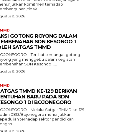
enunjukkan komitmen terhadap
embangunan, tidak...
gustus 8, 2026
TMMD
AKSI GOTONG ROYONG DALAM
PEMBENAHAN SDN KESONGO 1
OLEH SATGAS TMMD
OJONEGORO – Terlihat semangat gotong
oyong yang menggebu dalam kegiatan
embenahan SDN Kesongo 1,...
gustus 8, 2026
TMMD
SATGAS TMMD KE-129 BERIKAN
SENTUHAN BARU PADA SDN
KESONGO 1 DI BOJONEGORO
OJONEGORO – Melalui Satgas TMMD ke-129,
odim 0813/Bojonegoro menunjukkan
epedulian terhadap sektor pendidikan
engan...
gustus 8, 2026