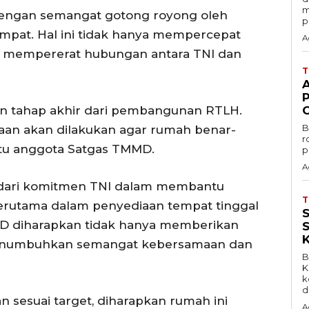
m
 dengan semangat gotong royong oleh
p
pat. Hal ini tidak hanya mempercepat
A
ga mempererat hubungan antara TNI dan
an tahap akhir dari pembangunan RTLH.
B
aan akan dilakukan agar rumah benar-
r
satu anggota Satgas TMMD.
p
A
 dari komitmen TNI dalam membantu
rutama dalam penyediaan tempat tinggal
MD diharapkan tidak hanya memberikan
a menumbuhkan semangat kebersamaan dan
B
K
k
d
n sesuai target, diharapkan rumah ini
A