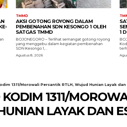
TMMD
TM
AN
AKSI GOTONG ROYONG DALAM
SA
KE-
PEMBENAHAN SDN KESONGO 1 OLEH
SE
SATGAS TMMD
1 
an
BOJONEGORO – Terlihat semangat gotong royong
BOJ
yang menggebu dalam kegiatan pembenahan
Kod
SDN Kesongo 1,...
ter
Agustus 8, 2026
Agus