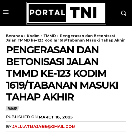
Beranda
Kodim
TMMD
Pengerasan dan Betonisasi
Jalan TMMD ke-123 Kodim 1619/Tabanan Masuki Tahap Akhir
PENGERASAN DAN
BETONISASI JALAN
TMMD KE-123 KODIM
1619/TABANAN MASUKI
TAHAP AKHIR
TMMD
PUBLISHED ON
MARET 18, 2025
BY
JALU.ATMAJA88@GMAIL.COM