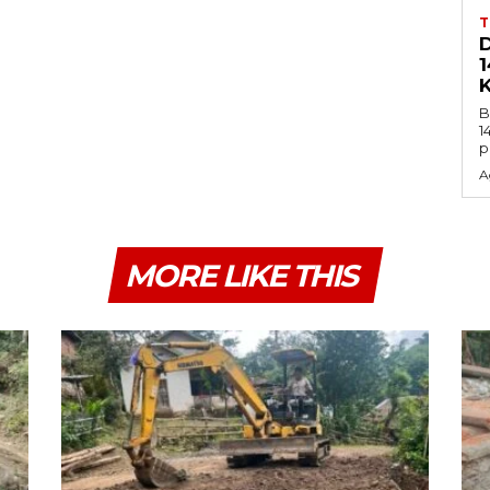
B
1
p
A
MORE LIKE THIS