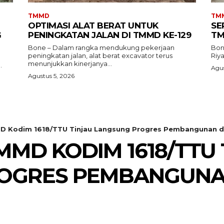
TMMD
TM
OPTIMASI ALAT BERAT UNTUK
SE
G
PENINGKATAN JALAN DI TMMD KE-129
TM
Bone – Dalam rangka mendukung pekerjaan
Bon
peningkatan jalan, alat berat excavator terus
Riy
menunjukkan kinerjanya...
.
Agus
Agustus 5, 2026