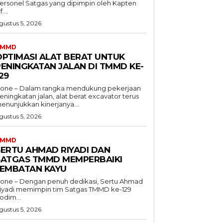
ersonel Satgas yang dipimpin oleh Kapten
f....
gustus 5, 2026
TMMD
OPTIMASI ALAT BERAT UNTUK
PENINGKATAN JALAN DI TMMD KE-
29
one – Dalam rangka mendukung pekerjaan
eningkatan jalan, alat berat excavator terus
enunjukkan kinerjanya...
gustus 5, 2026
TMMD
SERTU AHMAD RIYADI DAN
SATGAS TMMD MEMPERBAIKI
JEMBATAN KAYU
one – Dengan penuh dedikasi, Sertu Ahmad
iyadi memimpin tim Satgas TMMD ke-129
odim...
gustus 5, 2026