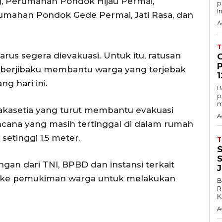
 Perumahan Pondok Hijau Permai,
p
In
ahan Pondok Gede Permai, Jati Rasa, dan
A
arus segera dievakuasi. Untuk itu, ratusan
 berjibaku membantu warga yang terjebak
1
ng hari ini.
B
p
m
Jakasetia yang turut membantu evakuasi
A
ana yang masih tertinggal di dalam rumah
setinggi 1,5 meter.
gan dari TNI, BPBD dan instansi terkait
n ke pemukiman warga untuk melakukan
B
R
K
A