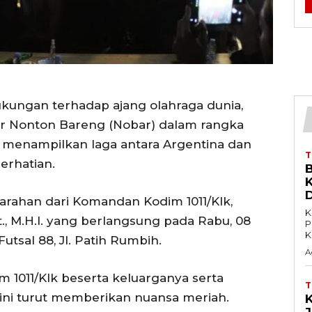
ungan terhadap ajang olahraga dunia,
ar Nonton Bareng (Nobar) dalam rangka
ni menampilkan laga antara Argentina dan
rhatian.
 arahan dari Komandan Kodim 1011/Klk,
K
t., M.H.I. yang berlangsung pada Rabu, 08
P
K
Futsal 88, Jl. Patih Rumbih.
A
 1011/Klk beserta keluarganya serta
ini turut memberikan nuansa meriah.
K