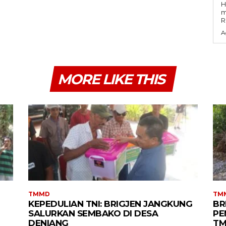
H
m
R
A
MORE LIKE THIS
TMMD
TM
KEPEDULIAN TNI: BRIGJEN JANGKUNG
BR
SALURKAN SEMBAKO DI DESA
PE
DENIANG
TM