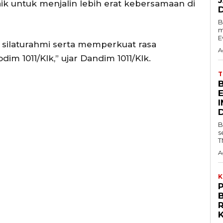
k untuk menjalin lebih erat kebersamaan di
B
m
E
a silaturahmi serta memperkuat rasa
A
im 1011/Klk,” ujar Dandim 1011/Klk.
B
s
T
A
K
B