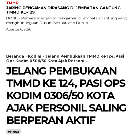
TMMD
JARING PENGAMAN DIPASANG DI JEMBATAN GANTUNG
TMMD KE-129
BONE – Pemasangan jaring pengaman di jembatan gantung yang
menghubungkan Dusun Pattuku dan Dusun...
Agustus 6, 2026