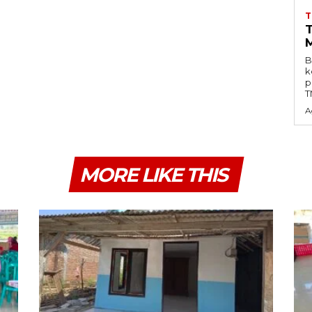
T
B
k
p
T
A
MORE LIKE THIS