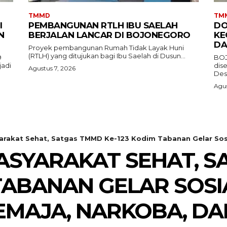
TMMD
TM
I
PEMBANGUNAN RTLH IBU SAELAH
DO
N
BERJALAN LANCAR DI BOJONEGORO
KE
DA
Proyek pembangunan Rumah Tidak Layak Huni
(RTLH) yang ditujukan bagi Ibu Saelah di Dusun...
9
BOJ
jadi
dis
Agustus 7, 2026
Des
Agus