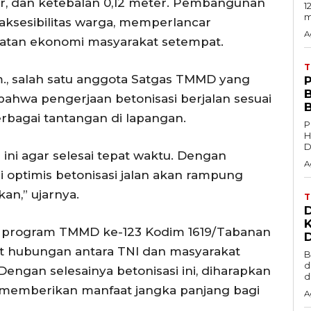
er, dan ketebalan 0,12 meter. Pembangunan
1
m
aksesibilitas warga, memperlancar
A
giatan ekonomi masyarakat setempat.
m., salah satu anggota Satgas TMMD yang
ahwa pengerjaan betonisasi berjalan sesuai
bagai tantangan di lapangan.
P
H
D
ini agar selesai tepat waktu. Dengan
A
i optimis betonisasi jalan akan rampung
an,” ujarnya.
r, program TMMD ke-123 Kodim 1619/Tabanan
t hubungan antara TNI dan masyarakat
B
d
engan selesainya betonisasi ini, diharapkan
d
n memberikan manfaat jangka panjang bagi
A