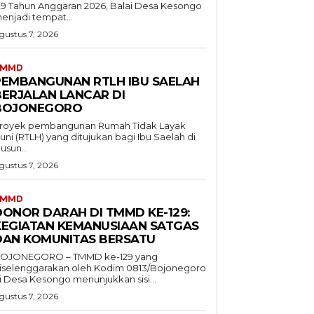
29 Tahun Anggaran 2026, Balai Desa Kesongo
enjadi tempat...
gustus 7, 2026
TMMD
PEMBANGUNAN RTLH IBU SAELAH
BERJALAN LANCAR DI
BOJONEGORO
royek pembangunan Rumah Tidak Layak
uni (RTLH) yang ditujukan bagi Ibu Saelah di
usun...
gustus 7, 2026
TMMD
DONOR DARAH DI TMMD KE-129:
KEGIATAN KEMANUSIAAN SATGAS
DAN KOMUNITAS BERSATU
OJONEGORO – TMMD ke-129 yang
iselenggarakan oleh Kodim 0813/Bojonegoro
i Desa Kesongo menunjukkan sisi...
gustus 7, 2026