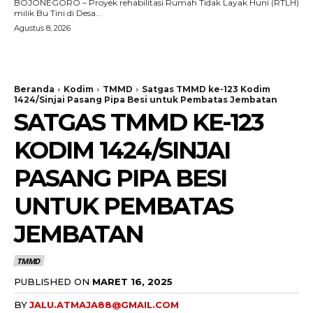
BOJONEGORO – Proyek rehabilitasi Rumah Tidak Layak Huni (RTLH)
milik Bu Tini di Desa...
Agustus 8, 2026