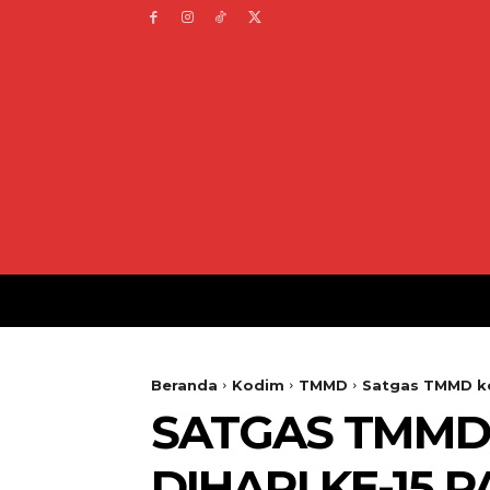
Beranda
Kodim
TMMD
Satgas TMMD ke
SATGAS TMMD 
DIHARI KE-15