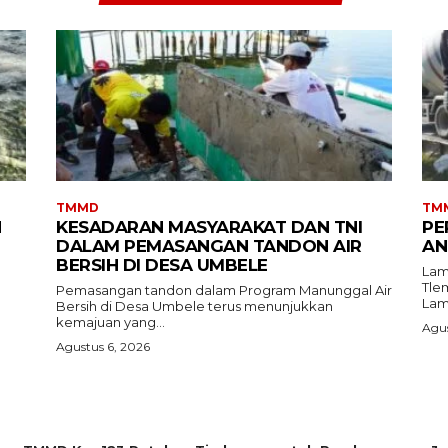
TMMD
TM
N
KESADARAN MASYARAKAT DAN TNI
PE
DALAM PEMASANGAN TANDON AIR
AN
BERSIH DI DESA UMBELE
Lam
Tle
Pemasangan tandon dalam Program Manunggal Air
Bersih di Desa Umbele terus menunjukkan
kemajuan yang...
Agus
Agustus 6, 2026