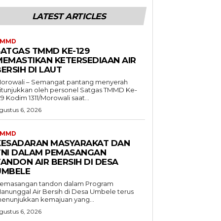
LATEST ARTICLES
TMMD
SATGAS TMMD KE-129
MEMASTIKAN KETERSEDIAAN AIR
ERSIH DI LAUT
orowali – Semangat pantang menyerah
itunjukkan oleh personel Satgas TMMD Ke-
29 Kodim 1311/Morowali saat...
gustus 6, 2026
TMMD
KESADARAN MASYARAKAT DAN
TNI DALAM PEMASANGAN
ANDON AIR BERSIH DI DESA
UMBELE
emasangan tandon dalam Program
anunggal Air Bersih di Desa Umbele terus
enunjukkan kemajuan yang...
gustus 6, 2026