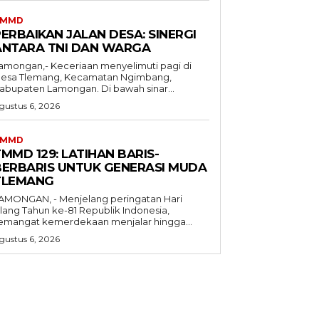
TMMD
ERBAIKAN JALAN DESA: SINERGI
ANTARA TNI DAN WARGA
amongan,- Keceriaan menyelimuti pagi di
esa Tlemang, Kecamatan Ngimbang,
Kabupaten Lamongan. Di bawah sinar...
gustus 6, 2026
TMMD
MMD 129: LATIHAN BARIS-
BERBARIS UNTUK GENERASI MUDA
TLEMANG
AMONGAN, - Menjelang peringatan Hari
lang Tahun ke-81 Republik Indonesia,
emangat kemerdekaan menjalar hingga...
gustus 6, 2026