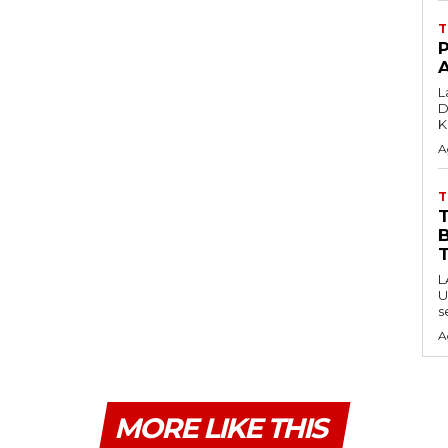
P
L
D
A
T
L
U
s
A
MORE LIKE THIS