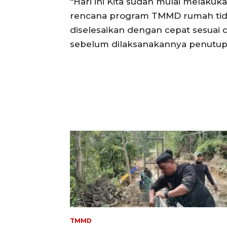
“Hari ini Kita sudah mulai melak
rencana program TMMD rumah tida
diselesaikan dengan cepat sesuai 
sebelum dilaksanakannya penutu
TMMD