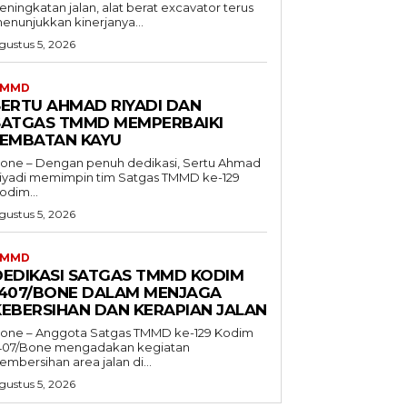
eningkatan jalan, alat berat excavator terus
enunjukkan kinerjanya...
gustus 5, 2026
TMMD
SERTU AHMAD RIYADI DAN
SATGAS TMMD MEMPERBAIKI
JEMBATAN KAYU
one – Dengan penuh dedikasi, Sertu Ahmad
iyadi memimpin tim Satgas TMMD ke-129
odim...
gustus 5, 2026
TMMD
DEDIKASI SATGAS TMMD KODIM
1407/BONE DALAM MENJAGA
KEBERSIHAN DAN KERAPIAN JALAN
one – Anggota Satgas TMMD ke-129 Kodim
407/Bone mengadakan kegiatan
embersihan area jalan di...
gustus 5, 2026