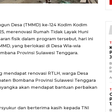
gun Desa (TMMD) ke-124 Kodim Kodim
5, merenovasi Rumah Tidak Layak Huni
ran fisik dalam program tersebut, hari ini
TMMD, yang berlokasi di Desa Wia-wia
K
bana Provinsi Sulawesi Tenggara.
B
p
In
ng mendapat renovasi RTLH, warga Desa
A
aten Bombana Provinsi Sulawesi Tenggara
menyangka akan mendapat bantuan perbaikan
1
rsyukur dan berterima kasih kepada TNI
B