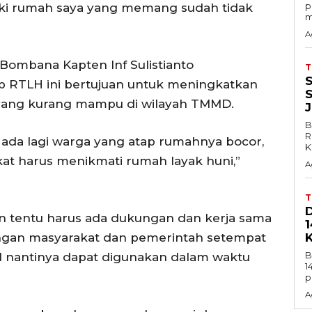
p
i rumah saya yang memang sudah tidak
m
A
1/Bombana Kapten Inf Sulistianto
 RTLH ini bertujuan untuk meningkatkan
 yang kurang mampu di wilayah TMMD.
B
R
 ada lagi warga yang atap rumahnya bocor,
K
at harus menikmati rumah layak huni,”
A
an tentu harus ada dukungan dan kerja sama
ngan masyarakat dan pemerintah setempat
B
al nantinya dapat digunakan dalam waktu
1
p
A