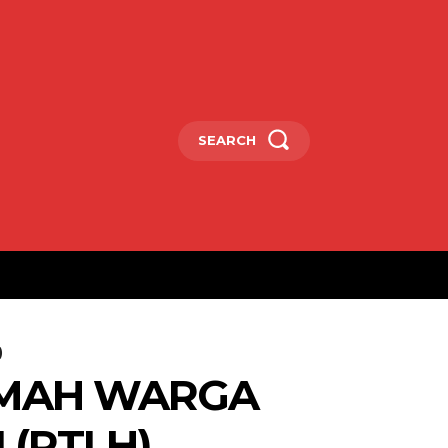
SEARCH
)
UMAH WARGA
 (RTLH)