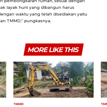
ukan pembongkaran rumah, sesuai dengan
k layak huni yang dibangun harus
dengan waktu yang telah disediakan yaitu
pan TMMD,” pungkasnya.
MORE LIKE THIS
TMMD
TM