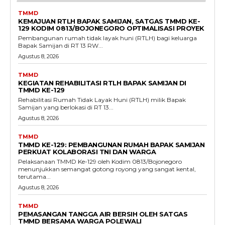
TMMD
KEMAJUAN RTLH BAPAK SAMIJAN, SATGAS TMMD KE-
129 KODIM 0813/BOJONEGORO OPTIMALISASI PROYEK
Pembangunan rumah tidak layak huni (RTLH) bagi keluarga
Bapak Samijan di RT 13 RW...
Agustus 8, 2026
TMMD
KEGIATAN REHABILITASI RTLH BAPAK SAMIJAN DI
TMMD KE-129
Rehabilitasi Rumah Tidak Layak Huni (RTLH) milik Bapak
Samijan yang berlokasi di RT 13...
Agustus 8, 2026
TMMD
TMMD KE-129: PEMBANGUNAN RUMAH BAPAK SAMIJAN
PERKUAT KOLABORASI TNI DAN WARGA
Pelaksanaan TMMD Ke-129 oleh Kodim 0813/Bojonegoro
menunjukkan semangat gotong royong yang sangat kental,
terutama...
Agustus 8, 2026
TMMD
PEMASANGAN TANGGA AIR BERSIH OLEH SATGAS
TMMD BERSAMA WARGA POLEWALI