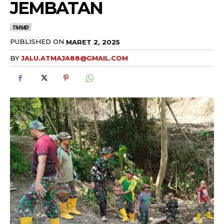
JEMBATAN
TMMD
PUBLISHED ON
MARET 2, 2025
BY
JALU.ATMAJA88@GMAIL.COM