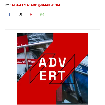
BY
JALU.ATMAJA88@GMAIL.COM