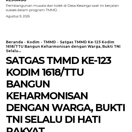
Pembangunan musala dan toilet di Desa Kesongo saat ini berjalan
sukses dalam program TMMD...
Agustus 9, 2026