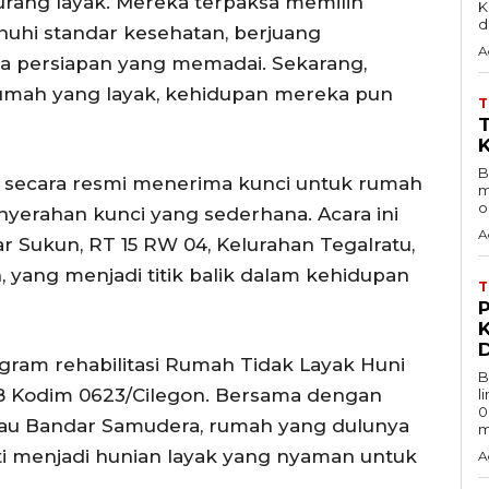
urang layak. Mereka terpaksa memilih
K
d
nuhi standar kesehatan, berjuang
A
a persiapan yang memadai. Sekarang,
 rumah yang layak, kehidupan mereka pun
B
n secara resmi menerima kunci untuk rumah
m
o
yerahan kunci yang sederhana. Acara ini
A
 Sukun, RT 15 RW 04, Kelurahan Tegalratu,
 yang menjadi titik balik dalam kehidupan
ogram rehabilitasi Rumah Tidak Layak Huni
B
28 Kodim 0623/Cilegon. Bersama dengan
l
0
tau Bandar Samudera, rumah yang dulunya
m
ti menjadi hunian layak yang nyaman untuk
A