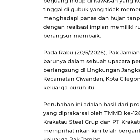
berjuang hidup di kawasan yang k
tinggal di gubuk yang tidak meme
menghadapi panas dan hujan tanp
dengan realisasi impian memiliki
berangsur membaik.
Pada Rabu (20/5/2026), Pak Jamia
barunya dalam sebuah upacara pen
berlangsung di Lingkungan Jangkar
Kecamatan Ciwandan, Kota Cilegon,
keluarga buruh itu.
Perubahan ini adalah hasil dari pr
yang diprakarsai oleh TMMD ke-1
Krakatau Steel Grup dan PT Kraka
memprihatinkan kini telah bergan
keluarga Pak Jamian.