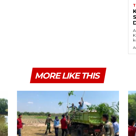
A
K
k
A
MORE LIKE THIS