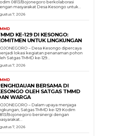
odim 0813/Bojonegoro berkolaborasi
engan masyarakat Desa Kesongo untuk...
gustus 7, 2026
TMMD
TMMD KE-129 DI KESONGO:
KOMITMEN UNTUK LINGKUNGAN
OJONEGORO – Desa Kesongo dipercaya
enjadi lokasi kegiatan penanaman pohon
leh Satgas TMMD ke-129...
gustus 7, 2026
TMMD
PENGHIJAUAN BERSAMA DI
KESONGO OLEH SATGAS TMMD
DAN WARGA
OJONEGORO – Dalam upaya menjaga
ingkungan, Satgas TMMD ke-129 Kodim
813/Bojonegoro bersinergi dengan
asyarakat...
gustus 7, 2026