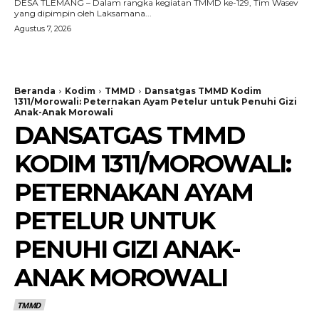
DESA TLEMANG – Dalam rangka kegiatan TMMD ke-129, Tim Wasev
yang dipimpin oleh Laksamana...
Agustus 7, 2026