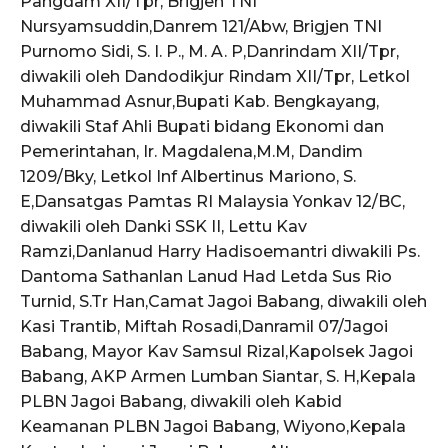
Pangdam XII/Tpr, Brigjen TNI
Nursyamsuddin,Danrem 121/Abw, Brigjen TNI
Purnomo Sidi, S. I. P., M. A. P,Danrindam XII/Tpr,
diwakili oleh Dandodikjur Rindam XII/Tpr, Letkol
Muhammad Asnur,Bupati Kab. Bengkayang,
diwakili Staf Ahli Bupati bidang Ekonomi dan
Pemerintahan, Ir. Magdalena,M.M, Dandim
1209/Bky, Letkol Inf Albertinus Mariono, S.
E,Dansatgas Pamtas RI Malaysia Yonkav 12/BC,
diwakili oleh Danki SSK II, Lettu Kav
Ramzi,Danlanud Harry Hadisoemantri diwakili Ps.
Dantoma Sathanlan Lanud Had Letda Sus Rio
Turnid, S.Tr Han,Camat Jagoi Babang, diwakili oleh
Kasi Trantib, Miftah Rosadi,Danramil 07/Jagoi
Babang, Mayor Kav Samsul Rizal,Kapolsek Jagoi
Babang, AKP Armen Lumban Siantar, S. H,Kepala
PLBN Jagoi Babang, diwakili oleh Kabid
Keamanan PLBN Jagoi Babang, Wiyono,Kepala