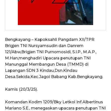
Bengkayang – Kapoksahli Pangdam XII/TPR
Brigjen TNI Nursyamsudin dan Danrem
121/Abw,Brigjen TNI Purnomosidi, S.I.P., M.A.P.,
M.Han,menghadiri Upacara penutupan TNI
Manunggal Membangun Desa (TMMD) di
Lapangan SDN 3 Kindau,Dsn.Kindau
Desa.Sekida,Kec.Jagoi Babang Kab.Bengkayang.
Kamis (20/3/25).
Komandan Kodim 1209/Bky Letkol Inf.Albertinus
Mariano S.E., menegaskan upacara penutupan TNI