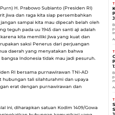
Purn) H. Prabowo Subianto (Presiden RI)
K
rit jiwa dan raga kita siap persembahkan
 jangan sampai kita mau dipecah belah oleh
B
p
g teguh pada uu 1945 dan santi aji adalah
In
 karena kita memiliki jiwa yang kuat dan
A
rupakan saksi Penerus dari perjuangan
emua daerah yang menyatakan bahwa
 bangsa Indonesia tidak mau jadi pesuruh.
1
esiden RI bersama purnawirawan TNI-AD
B
p
hubungan tali silahturahmi dan upaya
m
gan erat dengan purnawirawan dan
A
lal ini, diharapkan satuan Kodim 1409/Gowa
meningkatkan hubungan komunikasi yang