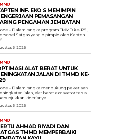
TMMD
APTEN INF. EKO S MEMIMPIN
PENGERJAAN PEMASANGAN
JARING PENGAMAN JEMBATAN
one – Dalam rangka program TMMD ke-129,
ersonel Satgas yang dipimpin oleh Kapten
f....
gustus 5, 2026
TMMD
OPTIMASI ALAT BERAT UNTUK
PENINGKATAN JALAN DI TMMD KE-
29
one – Dalam rangka mendukung pekerjaan
eningkatan jalan, alat berat excavator terus
enunjukkan kinerjanya...
gustus 5, 2026
TMMD
SERTU AHMAD RIYADI DAN
SATGAS TMMD MEMPERBAIKI
JEMBATAN KAYU