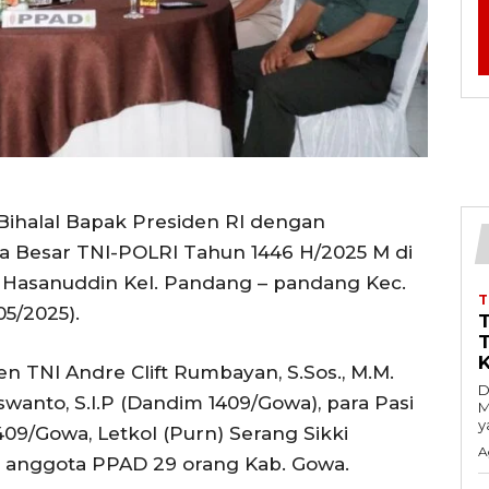
Bihalal Bapak Presiden RI dengan
a Besar TNI-POLRI Tahun 1446 H/2025 M di
n Hasanuddin Kel. Pandang – pandang Kec.
5/2025).
en TNI Andre Clift Rumbayan, S.Sos., M.M.
D
swanto, S.I.P (Dandim 1409/Gowa), para Pasi
M
y
09/Gowa, Letkol (Purn) Serang Sikki
A
a anggota PPAD 29 orang Kab. Gowa.