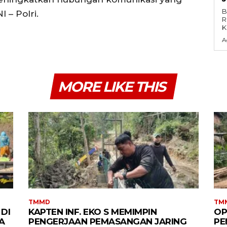
B
 – Polri.
R
K
A
MORE LIKE THIS
TMMD
TM
DI
KAPTEN INF. EKO S MEMIMPIN
OP
A
PENGERJAAN PEMASANGAN JARING
PE