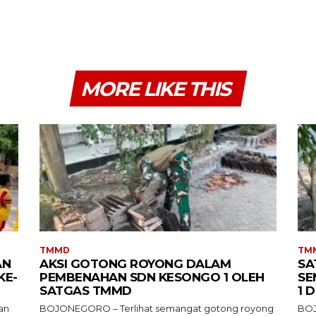
MORE LIKE THIS
TMMD
TM
AN
AKSI GOTONG ROYONG DALAM
SA
KE-
PEMBENAHAN SDN KESONGO 1 OLEH
SE
SATGAS TMMD
1 
an
BOJONEGORO – Terlihat semangat gotong royong
BOJ