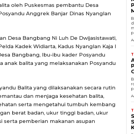
lita oleh Puskesmas pembantu Desa
Posyandu Anggrek Banjar Dinas Nyanglan
B
d
m
p
dan Desa Bangbang Ni Luh De Dwijasistawati,
A
elda Kadek Widiarta, Kadus Nyanglan Kaja I
esa Bangbang, Ibu-ibu kader Posyandu
ta anak balita yang melaksanakan Posyandu
B
r
andu Balita yang dilaksanakan secara rutin
p
memantau dan menjaga kesehatan balita,
A
sehatan serta mengetahui tumbuh kembang
n berat badan, ukur tinggi badan, ukur
asi serta pemberian makanan asupan