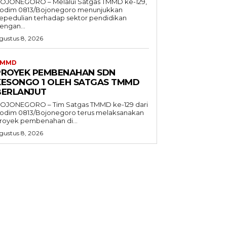
OJONEGORO – Melalui Satgas TMMD ke-129,
odim 0813/Bojonegoro menunjukkan
epedulian terhadap sektor pendidikan
engan...
gustus 8, 2026
TMMD
PROYEK PEMBENAHAN SDN
KESONGO 1 OLEH SATGAS TMMD
BERLANJUT
OJONEGORO – Tim Satgas TMMD ke-129 dari
odim 0813/Bojonegoro terus melaksanakan
royek pembenahan di...
gustus 8, 2026