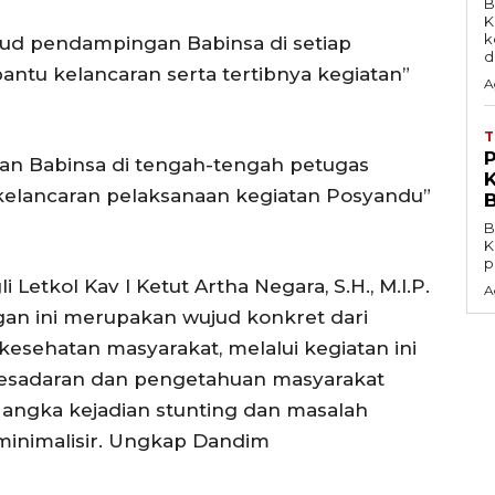
B
K
k
ud pendampingan Babinsa di setiap
d
ntu kelancaran serta tertibnya kegiatan”
A
an Babinsa di tengah-tengah petugas
kelancaran pelaksanaan kegiatan Posyandu”
B
K
p
 Letkol Kav I Ketut Artha Negara, S.H., M.I.P.
A
n ini merupakan wujud konkret dari
ehatan masyarakat, melalui kegiatan ini
sadaran dan pengetahuan masyarakat
 angka kejadian stunting dan masalah
minimalisir. Ungkap Dandim