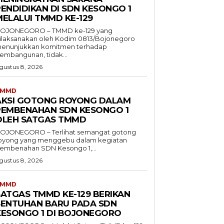
PENDIDIKAN DI SDN KESONGO 1
MELALUI TMMD KE-129
OJONEGORO – TMMD ke-129 yang
ilaksanakan oleh Kodim 0813/Bojonegoro
enunjukkan komitmen terhadap
embangunan, tidak...
gustus 8, 2026
TMMD
AKSI GOTONG ROYONG DALAM
PEMBENAHAN SDN KESONGO 1
OLEH SATGAS TMMD
OJONEGORO – Terlihat semangat gotong
oyong yang menggebu dalam kegiatan
embenahan SDN Kesongo 1,...
gustus 8, 2026
TMMD
SATGAS TMMD KE-129 BERIKAN
SENTUHAN BARU PADA SDN
KESONGO 1 DI BOJONEGORO