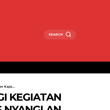
SEARCH
 Kaja...
I KEGIATAN
S NYANGLAN